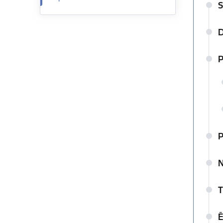
S
D
P
P
N
T
Ē