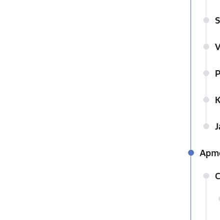
S
P
J
Apme
C