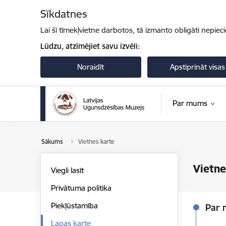
Pāriet uz lapas saturu
Sīkdatnes
Lai šī tīmekļvietne darbotos, tā izmanto obligāti nepiec
Lūdzu, atzīmējiet savu izvēli:
Noraidīt
Apstiprināt visas
Par mums
Sākums
Vietnes karte
Vietne
Viegli lasīt
Privātuma politika
Piekļūstamība
Par
Lapas karte