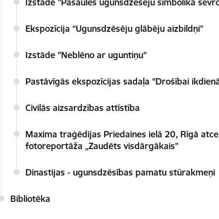
Izstāde "Pasaules ugunsdzēsēju simbolika ševr
Ekspozīcija “Ugunsdzēsēju glābēju aizbildņi”
Izstāde "Neblēno ar uguntiņu"
Pastāvīgās ekspozīcijas sadaļa "Drošībai ikdien
Civilās aizsardzības attīstība
Maxima traģēdijas Priedaines ielā 20, Rīgā atce
fotoreportāža „Zaudēts visdārgākais”
Dinastijas - ugunsdzēsības pamatu stūrakmeņi
Bibliotēka