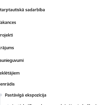
tarptautiskā sadarbība
Vakances
rojekti
Krājums
aunieguvumi
klētājiem
enrādis
Pastāvīgā ekspozīcija