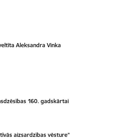
veltīta Aleksandra Vinka
gunsdzēsības 160. gadskārtai
ktīvās aizsardzības vēsture”