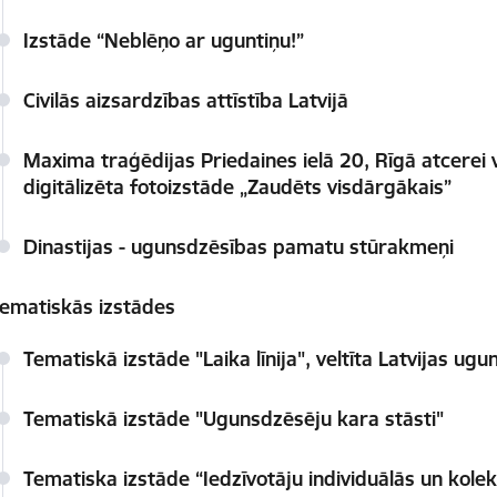
Izstāde “Neblēņo ar uguntiņu!”
Civilās aizsardzības attīstība Latvijā
Maxima traģēdijas Priedaines ielā 20, Rīgā atcerei 
digitālizēta fotoizstāde „Zaudēts visdārgākais”
Dinastijas - ugunsdzēsības pamatu stūrakmeņi
ematiskās izstādes
Tematiskā izstāde "Laika līnija", veltīta Latvijas u
Tematiskā izstāde "Ugunsdzēsēju kara stāsti"
Tematiska izstāde “Iedzīvotāju individuālās un kole