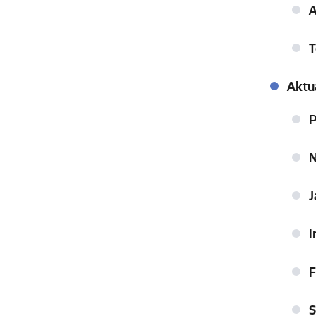
A
T
Aktu
P
N
J
I
F
S