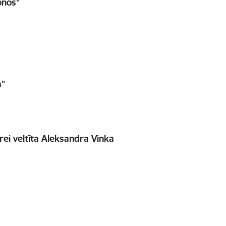
onos"
ā"
rei veltīta Aleksandra Vinka