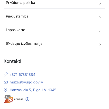
Privātuma politika
Piekļūstamība
Lapas karte
Sīkdatņu izvēles maiņa
Kontakti
+371 67331334
E-pasts:
muzejs@vugd.gov.lv
Hanzas iela 5, Rīgā, LV–1045