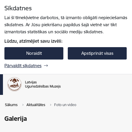
Pāriet uz lapas saturu
Sīkdatnes
Spied
lai meklētu
Enter
Lai šī tīmekļvietne darbotos, tā izmanto obligāti nepieciešamās
sīkdatnes. Ar Jūsu piekrišanu papildus šajā vietnē var tikt
izmantotas statistikas un sociālo mediju sīkdatnes.
Lūdzu, atzīmējiet savu izvēli:
Noraidīt
Apstiprināt visas
Pārvaldīt sīkdatnes
Sākums
Aktualitātes
Foto un video
Galerija