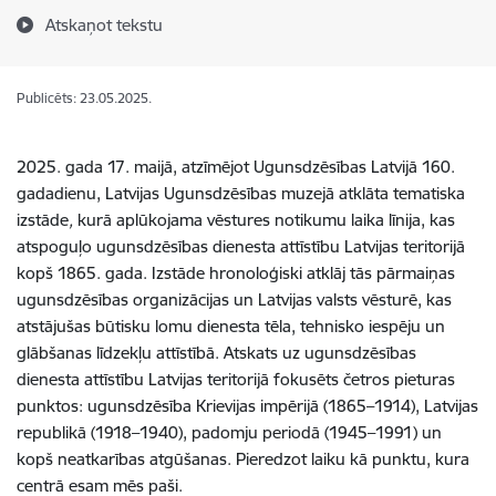
Atskaņot tekstu
Publicēts: 23.05.2025.
2025. gada 17. maijā, atzīmējot Ugunsdzēsības Latvijā 160.
gada
dienu, Latvijas Ugunsdzēsības muzejā atklāta tematiska
izstāde
,
kurā
aplūkojama vēstures notikumu laika līnija, kas
atspoguļo ugunsdzēsības dienesta attīstību Latvijas teritorijā
kopš 1865. gada. Izstāde hronoloģiski atklāj tās pārmaiņas
ugunsdzēsības organizācijas un Latvijas valsts vēsturē, kas
atstājušas būtisku lomu dienesta tēla, tehnisko iespēju un
glābšanas līdzekļu attīstībā. Atskats uz ugunsdzēsības
dienesta attīstību Latvijas teritorijā fokusēts četros pieturas
punktos: ugunsdzēsība Krievijas impērijā (1865–1914), Latvijas
republikā (1918–1940), padomju periodā (1945–1991) un
kopš neatkarības atgūšanas. Pieredzot laiku kā punktu, kura
centrā esam mēs paši.