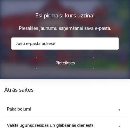
Esi pirmais, kurš uzzina!
Piesakies jaunumu saņemšanai savā e-pastā.
Kājene
Ātrās saites
Pakalpojumi
Valsts ugunsdzēsības un glābšanas dienests