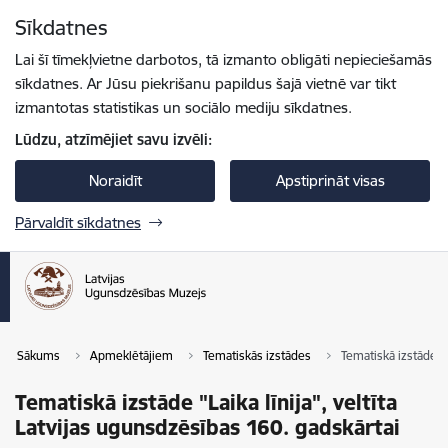
Pāriet uz lapas saturu
Sīkdatnes
Spied
lai meklētu
Enter
Lai šī tīmekļvietne darbotos, tā izmanto obligāti nepieciešamās
sīkdatnes. Ar Jūsu piekrišanu papildus šajā vietnē var tikt
izmantotas statistikas un sociālo mediju sīkdatnes.
Lūdzu, atzīmējiet savu izvēli:
Noraidīt
Apstiprināt visas
Pārvaldīt sīkdatnes
Sākums
Apmeklētājiem
Tematiskās izstādes
Tematiskā izstāde "L
Tematiskā izstāde "Laika līnija", veltīta
Latvijas ugunsdzēsības 160. gadskārtai