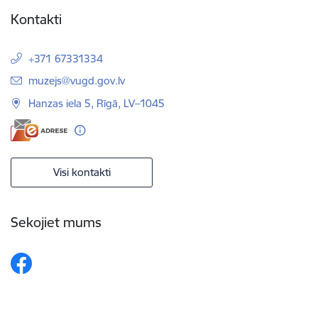
Kontakti
+371 67331334
E-pasts:
muzejs@vugd.gov.lv
Hanzas iela 5, Rīgā, LV–1045
Visi kontakti
Sekojiet mums