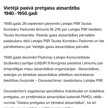
Vietējā pasīvā pretgaisa aizsardzība
1940.-1950.gadi
1940.gada 26.septembrī pieņemts Latvijas PSR Tautas
Komisāru Padomes lēmums Nr.216 par Latvijas PSR Iekšlietu
Tautas Komisariāta Pasīvās gaisa aizsardzības pārvaldes
pakļaušanu tieši Latvijas PSR Tautas Komisāru Padomei un tās
pārdēvēšanu par Vietējās gaisa aizsardzības pārvaldi.
1940.gada decembrī Padomju Latvijas Komunistiskās
(boļševiku) partijas (LK(b)P) 9.Kongress pieņēma Lēmumu par
brīvprātīgas masu aizsardzības organizācijas - Aizsardzības,
aviācijas un ķīmiskās aizsardzības attīstības veicināšanas
biedrības (turpmāk – Osoaviachima) izveidošanu Latvijas PSR.
Osoaviachim's sagatavoja speciālistus individuālai un kolektīvai
pretgaisa, un pretķīmiskai aizsardzībai (saīsināti PVHO), vēlāk -
normai “Gatavs pretgaisa un ķīmiskai aizsardzībai”, kā arī