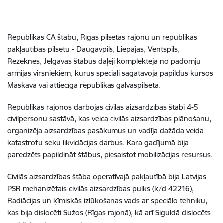
Republikas CA štābu, Rīgas pilsētas rajonu un republikas
pakļautības pilsētu - Daugavpils, Liepājas, Ventspils,
Rēzeknes, Jelgavas štābus daļēji komplektēja no padomju
armijas virsniekiem, kurus speciāli sagatavoja papildus kursos
Maskavā vai attiecīgā republikas galvaspilsētā.
Republikas rajonos darbojās civilās aizsardzības štābi 4-5
civilpersonu sastāvā, kas veica civilās aizsardzības plānošanu,
organizēja aizsardzības pasākumus un vadīja dažāda veida
katastrofu seku likvidācijas darbus. Kara gadījumā bija
paredzēts papildināt štābus, piesaistot mobilizācijas resursus.
Civilās aizsardzības štāba operatīvajā pakļautībā bija Latvijas
PSR mehanizētais civilās aizsardzības pulks (k/d 42216),
Radiācijas un ķīmiskās izlūkošanas vads ar speciālo tehniku,
kas bija dislocēti Sužos (Rīgas rajonā), kā arī Siguldā dislocēts