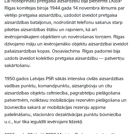
Lai nostiprinātu pretgaisa aizsardzību bija pieņemts LK(b)P
Rīgas komitejas biroja 1944.gada 14.novembra lēmums par
vietējo pretgaisa aizsardzību, uzdodot izveidot pretgaisa
aizsardzības bataljonus, nodrošināt telefonu sakarus starp
pilsētas aizsardzības štābu un rajoniem, kā arī
ievērojamākajiem objektiem un novērošanas torņiem. Rīgas
dzīvojamo māju un ievērojamāko objektu aizsardzībai izveidot
pašaizsardzības kopas. Osoaviachima Rīgas padomei bija
uzdots izveidot kolektīvo pretgaisa aizsardzību — patvertņu
sakārtošanu.
1950.gados Latvijas PSR sākās intensīva civilās aizsardzības
vadības punktu, komandpunktu, aizsargbūvju un citu
aizsardzības objektu celtniecība, pagrabtelpu pielāgošana
patvertnēm, noliktavu mobilizācijas rezervēm pielāgošana un
būvniecība sakarā ar mobilizācijas rezervju apjoma
palielināšanu, stacionāro dezaktivācijas punktu būvniecība
u.c., kur tika ieguldīti ievērojami līdzekļi.