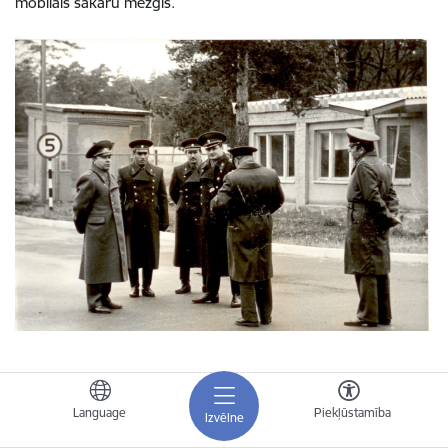
mobilais sakaru mezgls.
Komandējošais sastāvs Latvijas PSR civilās aizsardzības
mehanizētā pulka (k/d Nr.42216) teritorijā,
Sužos,
Rīgas
Language
Piekļūstamība
Izvēlne
rajons, 1986.gads (LUM 9348)