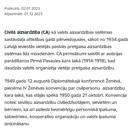
Publicēts: 02.01.2023.
Atjaunināts: 01.12.2023.
Civilā aizsardzība
(CA)
kā valsts aizsardzības sistēmas
sastāvdaļa attīstības gaitā pilnveidojusies, sākot no 1934.gadā
Latvijā ieviestās vietējās pasīvās pretgaisa aizsardzības
sistēmas līdz mūsdienām. CA pirmsākumi saistīti ar aviācijas
parādīšanos Pirmā Pasaules kara laikā (1914-1918), kad
daudzās valstīs organizēja vietējo pretgaisa aizsardzību.
1949.gada 12.augustā Diplomātiskajā konferencē Ženēvā,
pieņēma
IV Ženēvas konvenciju par civilpersonu aizsardzību
kara laikā, kas stājās spēkā 1950.gada 21.oktobrī. Konvencija
noteic sevišķu aizsardzību civiliedzīvotājiem, sievietēm un
bērniem, kā arī aizliedz bezmērķīgu personiskā īpašuma,
sabiedrisko, kooperatīvo organizāciju un valsts īpašuma
iznīcināšanu.