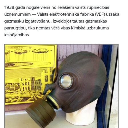
1938.gada nogalē viens no lielākiem valsts rūpniecības
uzņēmumiem — Valsts elektrotehniskā fabrika (VEF) uzsāka
gāzmasku izgatavošanu. Izveidojot tautas gāzmaskas
paraugtipu, tika ņemtas vērā visas ķīmiskā uzbrukuma
iespējamības.