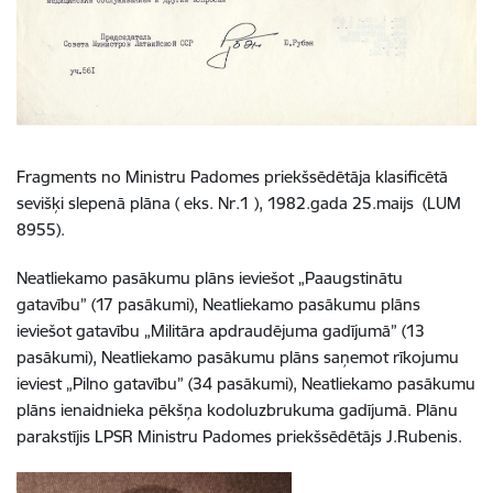
Fragments no
Ministru Padomes priekšsēdētāja klasificētā
sevišķi slepenā plāna ( eks. Nr.1 ),
1982.gada 25.maijs (LUM
8955).
Neatliekamo pasākumu plāns ieviešot „Paaugstinātu
gatavību” (17 pasākumi), Neatliekamo pasākumu plāns
ieviešot gatavību „Militāra apdraudējuma gadījumā” (13
pasākumi), Neatliekamo pasākumu plāns saņemot rīkojumu
ieviest „Pilno gatavību” (34 pasākumi), Neatliekamo pasākumu
plāns ienaidnieka pēkšņa kodoluzbrukuma gadījumā. Plānu
parakstījis LPSR Ministru Padomes priekšsēdētājs J.Rubenis.