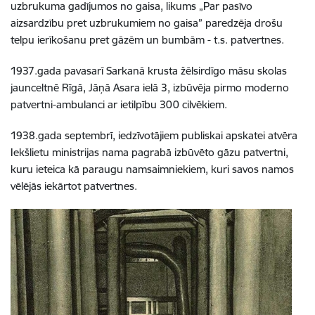
uzbrukuma gadījumos no gaisa, likums „Par pasīvo
aizsardzību pret uzbrukumiem no gaisa”
paredzēja drošu
telpu ierīkošanu pret gāzēm un bumbām - t.s. patvertnes.
1937.gada pavasarī Sarkanā krusta žēlsirdīgo māsu skolas
jaunceltnē Rīgā, Jāņā Asara ielā 3, izbūvēja pirmo moderno
patvertni-ambulanci ar ietilpību 300 cilvēkiem.
1938.gada septembrī, iedzīvotājiem publiskai apskatei atvēra
Iekšlietu ministrijas nama pagrabā izbūvēto
gāzu patvertni
,
kuru ieteica kā paraugu namsaimniekiem, kuri savos namos
vēlējās iekārtot patvertnes.