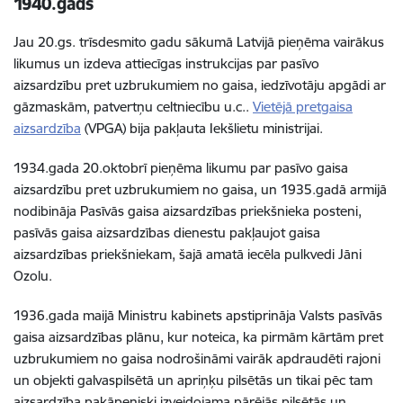
1940.gads
Jau 20.gs. trīsdesmito gadu sākumā Latvijā pieņēma vairākus
likumus un izdeva attiecīgas instrukcijas par pasīvo
aizsardzību pret uzbrukumiem no gaisa, iedzīvotāju apgādi ar
gāzmaskām, patvertņu celtniecību u.c..
Vietējā pretgaisa
aizsardzība
(VPGA) bija pakļauta Iekšlietu ministrijai.
1934.gada 20.oktobrī pieņēma likumu par pasīvo gaisa
aizsardzību pret uzbrukumiem no gaisa
,
un 1935.gadā armijā
nodibināja Pasīvās gaisa aizsardzības priekšnieka posteni,
pasīvās gaisa aizsardzības dienestu pakļaujot gaisa
aizsardzības priekšniekam, šajā amatā iecēla pulkvedi Jāni
Ozolu.
1936.gada maijā Ministru kabinets apstiprināja
Valsts pasīvās
gaisa aizsardzības plānu
, kur
noteica, ka pirmām kārtām pret
uzbrukumiem no gaisa nodrošināmi vairāk apdraudēti rajoni
un objekti galvaspilsētā un apriņķu pilsētās un tikai pēc tam
aizsardzība pakāpeniski izveidojama pārējās pilsētās un