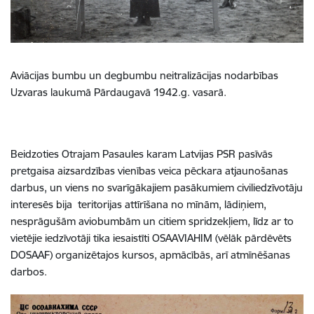
Aviācijas bumbu un degbumbu neitralizācijas nodarbības
Uzvaras laukumā Pārdaugavā 1942.g. vasarā.
Beidzoties Otrajam Pasaules karam Latvijas PSR pasīvās
pretgaisa aizsardzības vienības veica pēckara atjaunošanas
darbus, un viens no svarīgākajiem pasākumiem civiliedzīvotāju
interesēs bija
teritorijas attīrīšana no mīnām, lādiņiem,
nesprāgušām aviobumbām un citiem spridzekļiem, līdz ar to
vietējie iedzīvotāji tika iesaistīti
OSAAVIAHIM
(vēlāk pārdēvēts
DOSAAF) organizētajos kursos, apmācībās, arī
atmīnēšanas
darbos
.