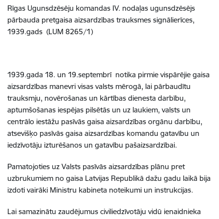
Rīgas Ugunsdzēsēju komandas IV. nodaļas ugunsdzēsējs
pārbauda pretgaisa
aizsardzības trauksmes signālierīces,
1939.gads (
LUM 8265/1)
1939.gada 18. un 19.septembrī notika pirmie vispārējie gaisa
aizsardzības manevri visas valsts mērogā, lai pārbaudītu
trauksmju, novērošanas un kārtības dienesta darbību,
aptumšošanas iespējas pilsētās un uz laukiem, valsts un
centrālo iestāžu pasīvās gaisa aizsardzības orgānu darbību,
atsevišķo pasīvās gaisa aizsardzības komandu gatavību un
iedzīvotāju izturēšanos un gatavību pašaizsardzībai.
Pamatojoties uz Valsts pasīvās aizsardzības plānu pret
uzbrukumiem no gaisa Latvijas Republikā dažu gadu laikā bija
izdoti vairāki Ministru kabineta
noteikumi un instrukcijas.
Lai samazinātu zaudējumus civiliedzīvotāju vidū ienaidnieka