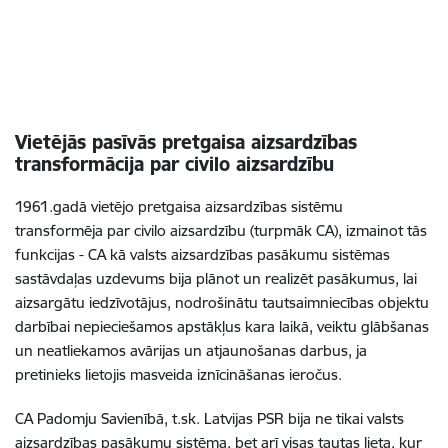
Vietējās pasīvās pretgaisa aizsardzības
transformācija par civilo aizsardzību
1961.gadā vietējo pretgaisa aizsardzības sistēmu
transformēja par civilo aizsardzību (turpmāk CA), izmainot tās
funkcijas - CA kā valsts aizsardzības pasākumu sistēmas
sastāvdaļas uzdevums bija plānot un realizēt pasākumus, lai
aizsargātu iedzīvotājus, nodrošinātu tautsaimniecības objektu
darbībai nepieciešamos apstākļus kara laikā, veiktu glābšanas
un neatliekamos avārijas un atjaunošanas darbus, ja
pretinieks lietojis masveida iznīcināšanas ieročus.
CA Padomju Savienībā, t.sk. Latvijas PSR bija ne tikai valsts
aizsardzības pasākumu sistēma, bet arī visas tautas lieta, kur