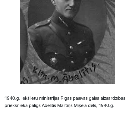
1940.g. Iekšlietu ministrijas Rīgas pasīvās gaisa aizsardzības
priekšnieka palīgs Ābelītis Mārtiņš Miķeļa dēls, 1940.g.