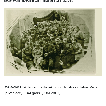
sagatavoja speciālistus militārai aizsardzībai.
OSOAVIACHIM kursu dalībnieki, 6.rindā otrā no labās Velta
Spilveniece, 1944.gads
(LUM 2863)