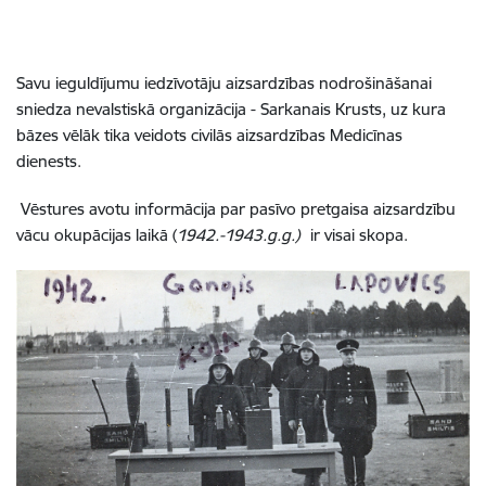
Savu ieguldījumu iedzīvotāju aizsardzības nodrošināšanai
sniedza nevalstiskā organizācija -
Sarkanais Krusts
, uz kura
bāzes vēlāk tika veidots civilās aizsardzības Medicīnas
dienests.
Vēstures avotu informācija par pasīvo pretgaisa aizsardzību
vācu okupācijas laikā
(
1942.-1943.g.g.)
ir visai skopa.