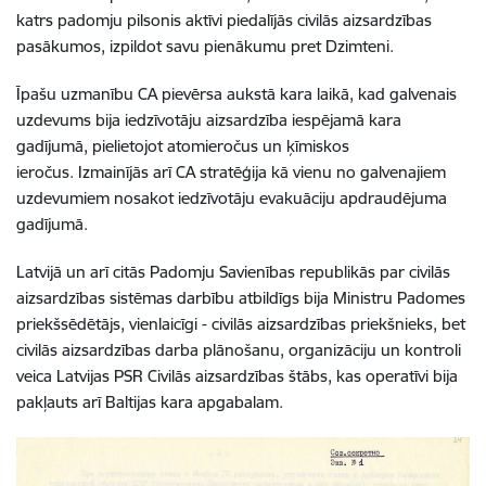
katrs padomju pilsonis aktīvi piedalījās civilās aizsardzības
pasākumos, izpildot savu pienākumu pret Dzimteni.
Īpašu uzmanību CA pievērsa aukstā kara laikā, kad galvenais
uzdevums bija iedzīvotāju aizsardzība iespējamā kara
gadījumā, pielietojot atomieročus un ķīmiskos
ieročus.
Izmainījās arī CA stratēģija kā vienu no galvenajiem
uzdevumiem nosakot iedzīvotāju evakuāciju apdraudējuma
gadījumā.
Latvijā un arī citās Padomju Savienības republikās par civilās
aizsardzības sistēmas darbību atbildīgs bija Ministru Padomes
priekšsēdētājs, vienlaicīgi - civilās aizsardzības priekšnieks, bet
civilās aizsardzības darba plānošanu, organizāciju un kontroli
veica Latvijas PSR Civilās aizsardzības štābs,
kas operatīvi bija
pakļauts arī Baltijas kara apgabalam.