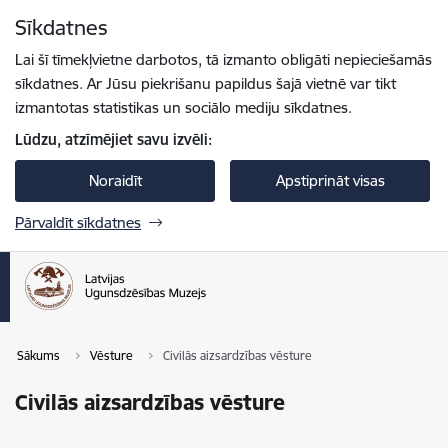
Pāriet uz lapas saturu
Sīkdatnes
Spied
lai meklētu
Enter
Lai šī tīmekļvietne darbotos, tā izmanto obligāti nepieciešamās
sīkdatnes. Ar Jūsu piekrišanu papildus šajā vietnē var tikt
izmantotas statistikas un sociālo mediju sīkdatnes.
Lūdzu, atzīmējiet savu izvēli:
Noraidīt
Apstiprināt visas
Pārvaldīt sīkdatnes
Sākums
Vēsture
Civilās aizsardzības vēsture
Civilās aizsardzības vēsture