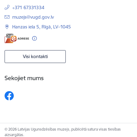
+371 67331334
E-pasts:
muzejs@vugd.gov.lv
Hanzas iela 5, Rīgā, LV–1045
Visi kontakti
Sekojiet mums
© 2026 Latvijas Ugunsdzēsības muzejs, publicētā satura visas tiesības
aizsargātas.