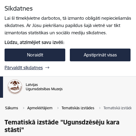
Pāriet uz lapas saturu
Sīkdatnes
Spied
lai meklētu
Enter
Lai šī tīmekļvietne darbotos, tā izmanto obligāti nepieciešamās
sīkdatnes. Ar Jūsu piekrišanu papildus šajā vietnē var tikt
izmantotas statistikas un sociālo mediju sīkdatnes.
Lūdzu, atzīmējiet savu izvēli:
Noraidīt
Apstiprināt visas
Pārvaldīt sīkdatnes
Sākums
Apmeklētājiem
Tematiskās izstādes
Tematiskā izstāde "
Tematiskā izstāde "Ugunsdzēsēju kara
stāsti"