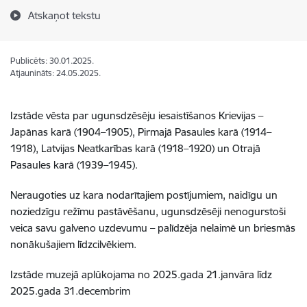
Atskaņot tekstu
Publicēts: 30.01.2025.
Atjaunināts: 24.05.2025.
Izstāde vēsta par ugunsdzēsēju iesaistīšanos Krievijas –
Japānas karā (1904–1905), Pirmajā Pasaules karā (1914–
1918), Latvijas Neatkarības karā (1918–1920) un Otrajā
Pasaules karā (1939–1945).
Neraugoties uz kara nodarītajiem postījumiem, naidīgu un
noziedzīgu režīmu pastāvēšanu, ugunsdzēsēji nenogurstoši
veica savu galveno uzdevumu – palīdzēja nelaimē un briesmās
nonākušajiem līdzcilvēkiem.
Izstāde muzejā aplūkojama no 2025.gada 21.janvāra līdz
2025.gada 31.decembrim