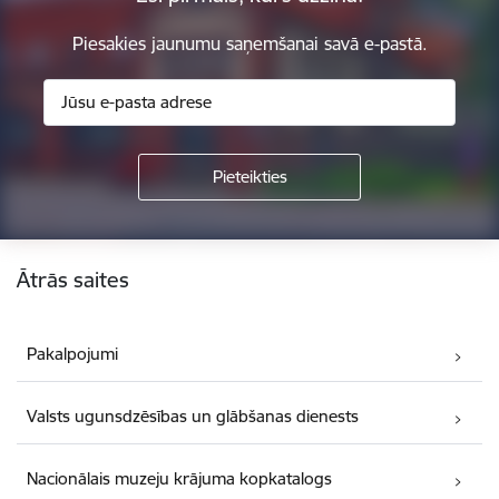
Piesakies jaunumu saņemšanai savā e-pastā.
Kājene
Ātrās saites
Pakalpojumi
Valsts ugunsdzēsības un glābšanas dienests
Nacionālais muzeju krājuma kopkatalogs