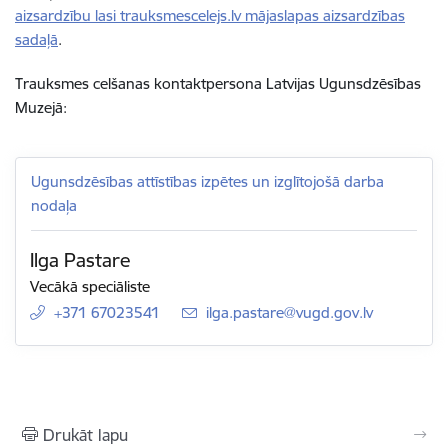
aizsardzību lasi trauksmescelejs.lv mājaslapas aizsardzības
sadaļā
.
Trauksmes celšanas kontaktpersona Latvijas Ugunsdzēsības
Muzejā:
Ugunsdzēsības attīstības izpētes un izglītojošā darba
nodaļa
Ilga Pastare
Vecākā speciāliste
+371 67023541
E-pasts:
ilga.pastare@vugd.gov.lv
Drukāt lapu