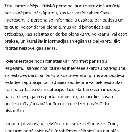
Trauksmes cēlējs – fiziskā persona, kura sniedz informāciju
par iespējamu pārkāpumu, kas var kaitēt sabiedrības
interesēm, ja persona šo informāciju uzskata par patiesu un
tā gūta, veicot darba pienākumus vai dibinot tiesiskās
attiecības, kas saistītas ar darba pienākumu veikšanu, vai esot
praksē, un kurai šīs informācijas sniegšanas dēļ varētu tikt
radītas nelabvēlīgas sekas.
Ikviens iestādē nodarbinātais var informēt par kādu
iespējamu, sabiedrībai būtiskas intereses skarošu pārkāpumu
šīs iestādes darbībā, lai to laikus novērstu, pirms apdraudēta
iestādes reputācija, tai radušies zaudējumi vai tiek iesaistītas
kompetentās valsts institūcijas. Tieši darbiniekiem ir iespēja
pamanīt iespējamos pārkāpumus un, pateicoties savām
profesionālajām zināšanām un pieredzei, novērtēt to
bīstamību.
Izmantojot ziņošanai iekšējo trauksmes celšanas sistēmu,
ziņojums nonāk vistuvāk “problēmas cēlonim” un paustās