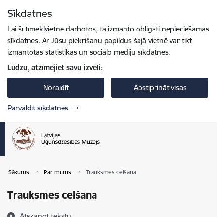
Pāriet uz lapas saturu
Sīkdatnes
Spied
lai meklētu
Enter
Lai šī tīmekļvietne darbotos, tā izmanto obligāti nepieciešamās
sīkdatnes. Ar Jūsu piekrišanu papildus šajā vietnē var tikt
izmantotas statistikas un sociālo mediju sīkdatnes.
Lūdzu, atzīmējiet savu izvēli:
Noraidīt
Apstiprināt visas
Pārvaldīt sīkdatnes
Sākums
Par mums
Trauksmes celšana
Trauksmes celšana
Atskaņot tekstu