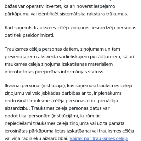
bažas var operatīvi izvērtēt, kā arī novērst iespējamo
pārkāpumu vai identificēt sistemātiska rakstura trūkumus.
Kad saņemts trauksmes cēlēja ziņojums, iesniedzēja personas
dati tiek
pseidonimizēti
.
Trauksmes cēlēja personas datiem, ziņojumam un tam
pievienotajiem rakstveida vai lietiskajiem pierādījumiem, kā arī
trauksmes cēlēja ziņojuma izskatīšanas materiāliem
ir
ierobežotas pieejamības informācijas statuss
.
Ikvienai personai (institūcijai), kas saņēmusi trauksmes cēlēja
ziņojumu vai veic jebkādas darbības ar to, ir
pienākums
nodrošināt
trauksmes cēlēja personas datu
pienācīgu
aizsardzību
. Trauksmes cēlēja personas datus var
nodot
tikai
personām (institūcijām),
kurām tie
nepieciešami
trauksmes cēlēja ziņojuma vai uz tā pamata
ierosinātas pārkāpuma lietas izskatīšanai vai trauksmes cēlēja
vai viņa radinieku aizsardzībai.
Vairāk par trauksmes cēlēja