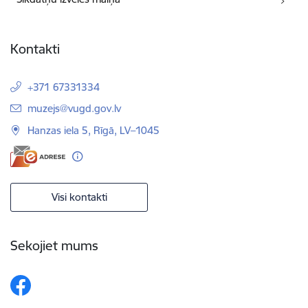
Kontakti
+371 67331334
E-pasts:
muzejs@vugd.gov.lv
Hanzas iela 5, Rīgā, LV–1045
Visi kontakti
Sekojiet mums