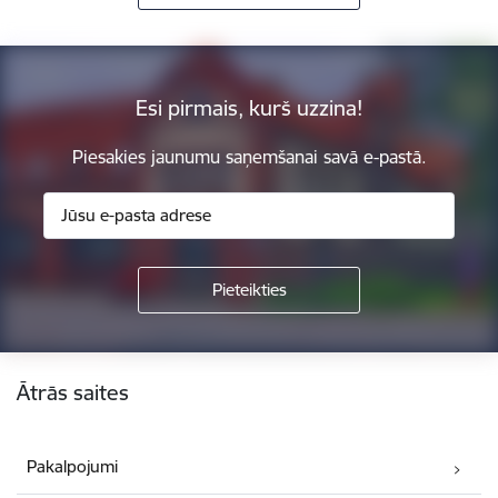
Esi pirmais, kurš uzzina!
Piesakies jaunumu saņemšanai savā e-pastā.
Kājene
Ātrās saites
Pakalpojumi