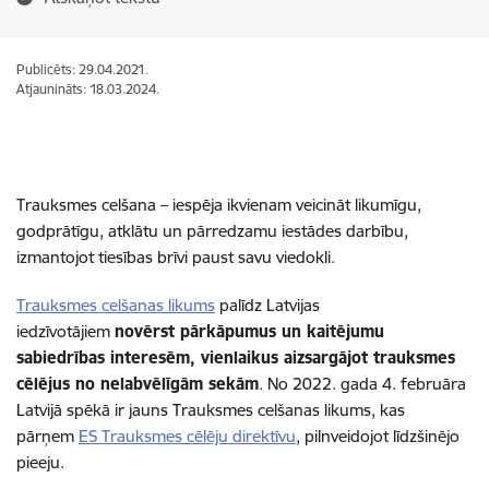
Publicēts: 29.04.2021.
Atjaunināts: 18.03.2024.
Trauksmes celšana – iespēja ikvienam veicināt likumīgu,
godprātīgu, atklātu un pārredzamu iestādes darbību,
izmantojot tiesības brīvi paust savu viedokli.
Trauksmes celšanas likums
palīdz Latvijas
iedzīvotājiem
novērst pārkāpumus un kaitējumu
sabiedrības interesēm, vienlaikus aizsargājot trauksmes
cēlējus no nelabvēlīgām sekām
. No 2022. gada 4. februāra
Latvijā spēkā ir jauns Trauksmes celšanas likums, kas
pārņem
ES Trauksmes cēlēju direktīvu
, pilnveidojot līdzšinējo
pieeju.