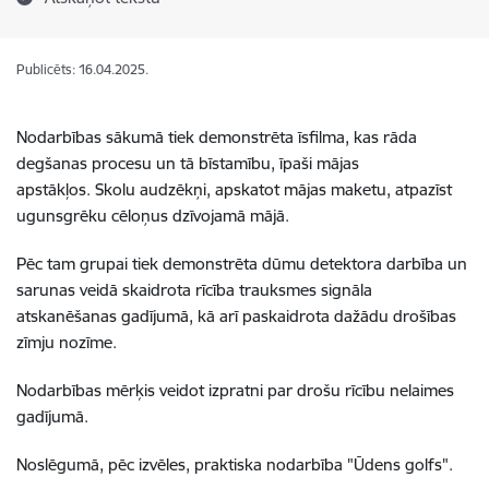
Publicēts: 16.04.2025.
Nodarbības sākumā tiek demonstrēta īsfilma, kas rāda
degšanas procesu un tā bīstamību, īpaši mājas
apstākļos.
Skolu audzēkņi, apskatot mājas maketu, atpazīst
ugunsgrēku cēloņus dzīvojamā mājā.
Pēc tam grupai tiek demonstrēta dūmu detektora darbība un
sarunas veidā skaidrota rīcība trauksmes signāla
atskanēšanas gadījumā, kā arī paskaidrota dažādu drošības
zīmju nozīme.
Nodarbības mērķis veidot izpratni par drošu rīcību nelaimes
gadījumā.
Noslēgumā, pēc izvēles, praktiska nodarbība "Ūdens golfs".