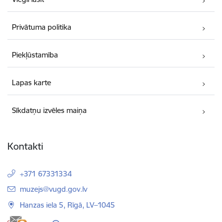
Privātuma politika
Piekļūstamība
Lapas karte
Sīkdatņu izvēles maiņa
Kontakti
+371 67331334
E-pasts:
muzejs@vugd.gov.lv
Hanzas iela 5, Rīgā, LV–1045