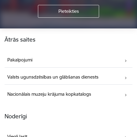
Kājene
Ātrās saites
Pakalpojumi
Valsts ugunsdzēsības un glābšanas dienests
Nacionālais muzeju krājuma kopkatalogs
Noderīgi
Viegli lasīt