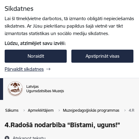
Pāriet uz lapas saturu
Sīkdatnes
Spied
lai meklētu
Enter
Lai šī tīmekļvietne darbotos, tā izmanto obligāti nepieciešamās
sīkdatnes. Ar Jūsu piekrišanu papildus šajā vietnē var tikt
izmantotas statistikas un sociālo mediju sīkdatnes.
Lūdzu, atzīmējiet savu izvēli:
Noraidīt
Apstiprināt visas
Pārvaldīt sīkdatnes
Sākums
Apmeklētājiem
Muzejpedagoģiskās programmas
4.Rad
4.Radošā nodarbība “Bīstami, uguns!”
Atskaņot tekstu