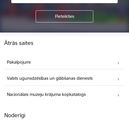
Kājene
Ātrās saites
Pakalpojumi
Valsts ugunsdzēsības un glābšanas dienests
Nacionālais muzeju krājuma kopkatalogs
Noderīgi