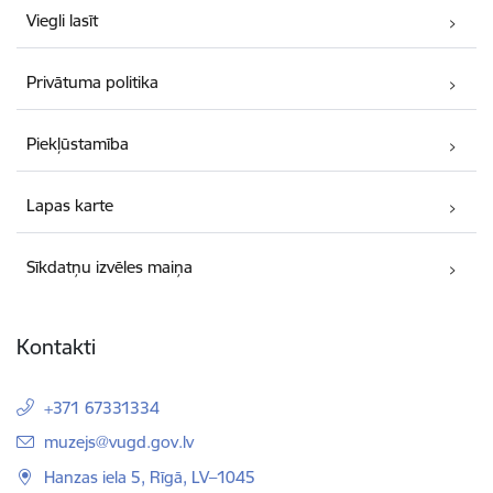
Viegli lasīt
Privātuma politika
Piekļūstamība
Lapas karte
Sīkdatņu izvēles maiņa
Kontakti
+371 67331334
E-pasts:
muzejs@vugd.gov.lv
Hanzas iela 5, Rīgā, LV–1045