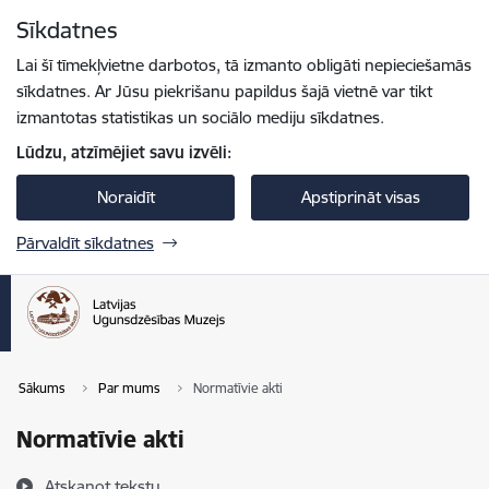
Pāriet uz lapas saturu
Sīkdatnes
Spied
lai meklētu
Enter
Lai šī tīmekļvietne darbotos, tā izmanto obligāti nepieciešamās
sīkdatnes. Ar Jūsu piekrišanu papildus šajā vietnē var tikt
izmantotas statistikas un sociālo mediju sīkdatnes.
Lūdzu, atzīmējiet savu izvēli:
Noraidīt
Apstiprināt visas
Pārvaldīt sīkdatnes
Sākums
Par mums
Normatīvie akti
Normatīvie akti
Atskaņot tekstu