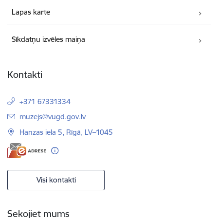
Lapas karte
Sīkdatņu izvēles maiņa
Kontakti
+371 67331334
E-pasts:
muzejs@vugd.gov.lv
Hanzas iela 5, Rīgā, LV–1045
Visi kontakti
Sekojiet mums