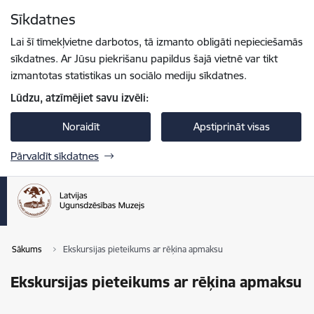
Pāriet uz lapas saturu
Visas detaļas ir sakļautas.
Sīkdatnes
Spied
lai meklētu
Enter
Lai šī tīmekļvietne darbotos, tā izmanto obligāti nepieciešamās
sīkdatnes. Ar Jūsu piekrišanu papildus šajā vietnē var tikt
izmantotas statistikas un sociālo mediju sīkdatnes.
Lūdzu, atzīmējiet savu izvēli:
Noraidīt
Apstiprināt visas
Pārvaldīt sīkdatnes
Sākums
Ekskursijas pieteikums ar rēķina apmaksu
Ekskursijas pieteikums ar rēķina apmaksu