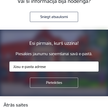
Vai šī informācija bija noderīga?
Sniegt atsauksmi
Esi pirmais, kurš uzzina!
Piesakies jaunumu saņemšanai savā e-pastā.
Kājene
Ātrās saites