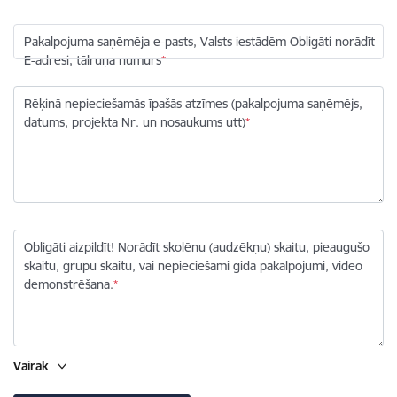
Pakalpojuma saņēmēja e-pasts, Valsts iestādēm Obligāti norādīt
E-adresi, tālruņa numurs
Rēķinā nepieciešamās īpašās atzīmes (pakalpojuma saņēmējs,
datums, projekta Nr. un nosaukums utt)
Obligāti aizpildīt! Norādīt skolēnu (audzēkņu) skaitu, pieaugušo
skaitu, grupu skaitu, vai nepieciešami gida pakalpojumi, video
demonstrēšana.
Vairāk