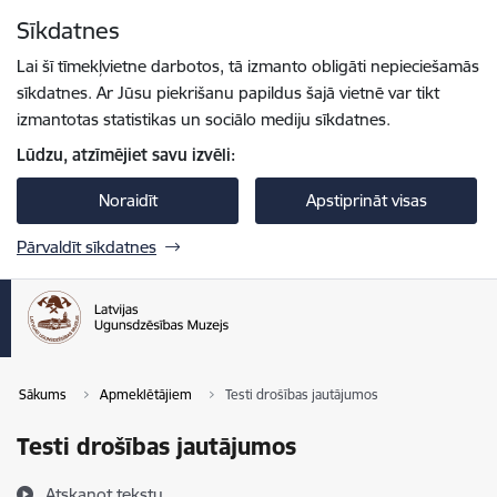
Pāriet uz lapas saturu
Sīkdatnes
Spied
lai meklētu
Enter
Lai šī tīmekļvietne darbotos, tā izmanto obligāti nepieciešamās
sīkdatnes. Ar Jūsu piekrišanu papildus šajā vietnē var tikt
izmantotas statistikas un sociālo mediju sīkdatnes.
Lūdzu, atzīmējiet savu izvēli:
Noraidīt
Apstiprināt visas
Pārvaldīt sīkdatnes
Sākums
Apmeklētājiem
Testi drošības jautājumos
Testi drošības jautājumos
Atskaņot tekstu