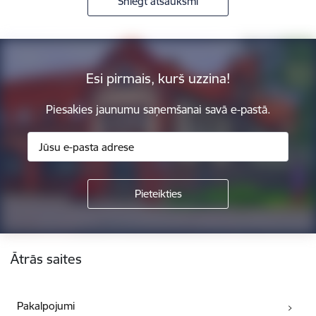
Sniegt atsauksmi
Esi pirmais, kurš uzzina!
Piesakies jaunumu saņemšanai savā e-pastā.
Kājene
Ātrās saites
Pakalpojumi