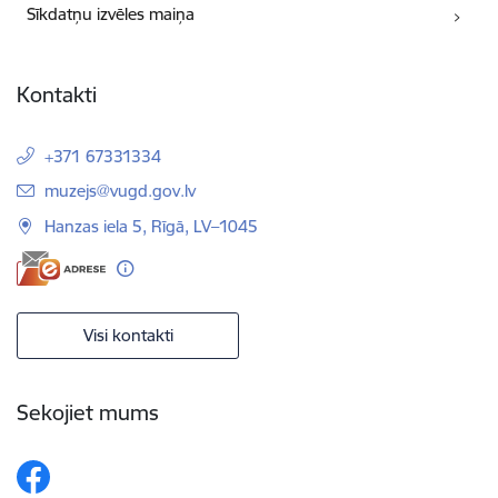
Sīkdatņu izvēles maiņa
Kontakti
+371 67331334
E-pasts:
muzejs@vugd.gov.lv
Hanzas iela 5, Rīgā, LV–1045
Visi kontakti
Sekojiet mums