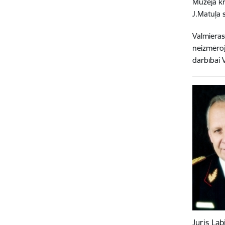
Muzeja kr
J.Matuļa 
Valmieras
neizmēroj
darbībai 
Juris Ļab