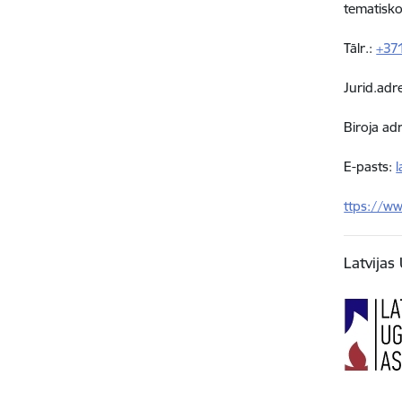
tematisko
Tālr.:
+37
Jurid.adr
Biroja ad
E-pasts:
ttps://ww
Latvijas