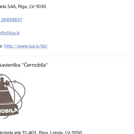
iela 54A, Rīga, LV-1030
1 26858657
nfo@lua.lv
a:
http://www.lua.lv/lat/
 savienība "Černobiļa"
erķeļa ielā 11-403, Rīga, Latvija, LV-1050