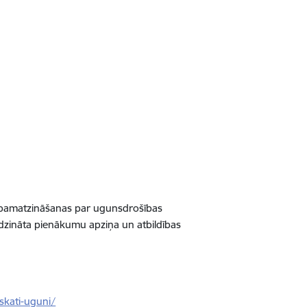
s pamatzināšanas par ugunsdrošības
dzināta pienākumu apziņa un atbildības
eskati-uguni/