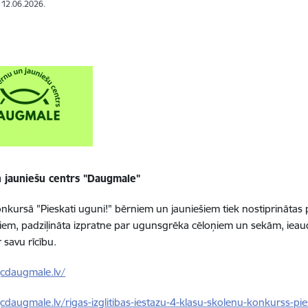
: 12.06.2026.
 jauniešu centrs "Daugmale"
nkursā "Pieskati uguni!" bērniem un jauniešiem tiek nostiprināta
em, padziļināta izpratne par ugunsgrēka cēloņiem un sekām, ieau
 savu rīcību.
jcdaugmale.lv/
jcdaugmale.lv/rigas-izglitibas-iestazu-4-klasu-skolenu-konkurss-pi