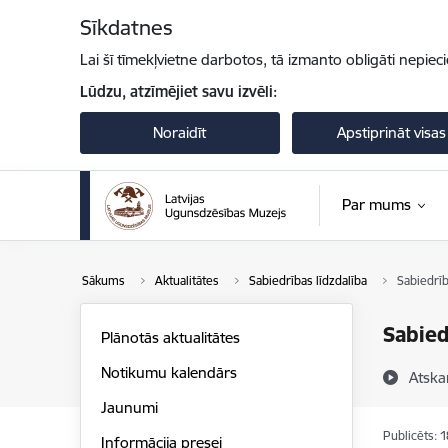
Pāriet uz lapas saturu
Sīkdatnes
Lai šī tīmekļvietne darbotos, tā izmanto obligāti nepiec
Lūdzu, atzīmējiet savu izvēli:
Noraidīt
Apstiprināt visas
Par mums
Sākums
Aktualitātes
Sabiedrības līdzdalība
Sabiedrīb
Sabied
Plānotās aktualitātes
Notikumu kalendārs
Atska
Jaunumi
Publicēts: 
Informācija presei