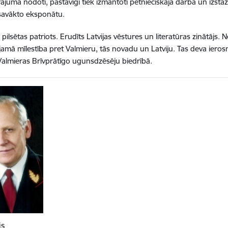
ājumā nodoti, pastāvīgi tiek izmantoti pētnieciskajā darbā un izstāž
savākto eksponātu.
 pilsētas patriots. Erudīts Latvijas vēstures un literatūras zinātājs
amā mīlestība pret Valmieru, tās novadu un Latviju. Tas deva ieros
Valmieras Brīvprātīgo ugunsdzēsēju biedrībā.
is