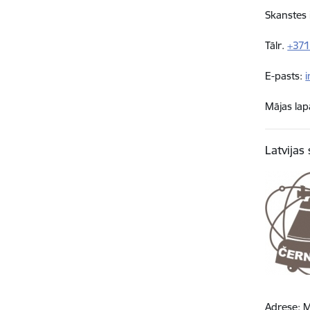
Skanstes 
Tālr.
+37
E-pasts:
i
Mājas lap
Latvijas
Adrese: M