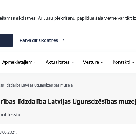
iešamās sīkdatnes. Ar Jūsu piekrišanu papildus šajā vietnē var tikt i
Pārvaldīt sīkdatnes
Apmeklētājiem
Aktualitātes
Vēsture
Kontakti
as līdzdalība Latvijas Ugunsdzēsības muzejā
rības līdzdalība Latvijas Ugunsdzēsības muze
ņot tekstu
18.05.2021.