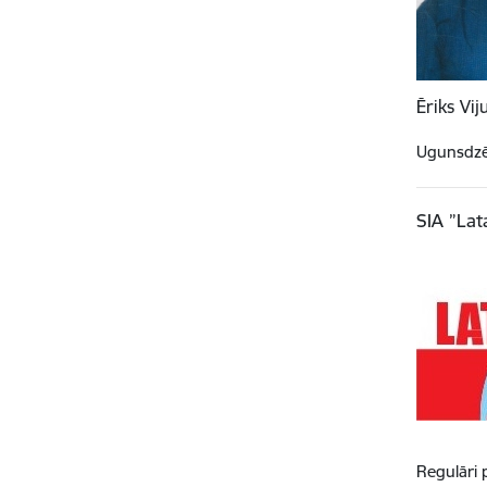
Ēriks Vij
Ugunsdzēs
SIA ”Lat
Regulāri 