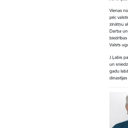
Vienas no
pēc valst
zinātņu a
Darba un 
biedrības
Valsts ugu
J.Ļabis p
un sniedz
gadu labā
dinastija