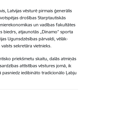
s, Latvijas vēsturē pirmais ģenerālis
īvotspējas drošības Starptautiskās
ženierekonomikas un vadības fakultātes
ības biedrs, atjaunotās „Dinamo” sporta
rijas Ugunsdzēsības pārvaldi, vēlāk-
 valsts sekretāra vietnieks.
tisko priekšmetu skaitu, dalās atmiņās
ardzības attīstības vēstures jomā, ik
pasniedz iedibināto tradicionālo Ļabju