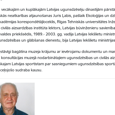
 vecākajām un kuplākajām Latvijas ugunsdzēsēju dinastijām pārstāvi
iskās neatkarības atjaunošanas Juris Ļabis, pašlaik Ekoloģijas un dz
kadēmijas korespondētājloceklis, Rīgas Tehniskās universitātes In
civilās aizsardzības institūta lektors, Latvijas būvinženieru savien
 valdes priekšsēdis, 1989.- 2003. gg. vadīja Latvijas Iekšlietu minist
nsdzēsības un glābšanas dienestu, bija Latvijas Iekšlietu ministrijas
astāvīgi bagātina muzeja krājumu ar ievērojamu dokumentu un man
 konsultācijas muzejā nodarbinātajiem ugunsdzēsības un civilās aizs
kajam Latvijas sportistam par sasniegumiem ugunsdzēsības sportā 
s ceļojošo sudraba kausu.