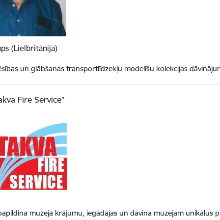
ups (Lielbritānija)
ības un glābšanas transportlīdzekļu modelīšu kolekcijas dāvināj
akva Fire Service”
papildina muzeja krājumu, iegādājas un dāvina muzejam unikālus p