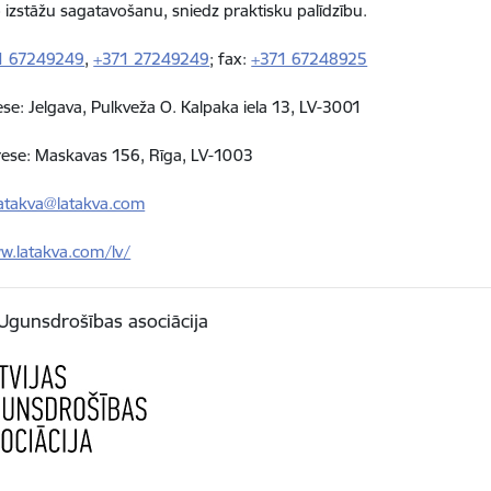
 izstāžu sagatavošanu, sniedz praktisku palīdzību.
1 67249249
,
+371 27249249
; fax:
+371 67248925
ese: Jelgava, Pulkveža O. Kalpaka iela 13, LV-3001
rese: Maskavas 156, Rīga, LV-1003
latakva@latakva.com
w.latakva.com/lv/
 Ugunsdrošības asociācija