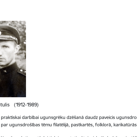
tulis (1912-1989)
 praktiskai darbībai ugunsgrēku dzēšanā daudz paveicis ugunsdrošīb
s par ugunsdrošības tēmu filatēlijā, pastkartēs, folklorā, karikatūrā