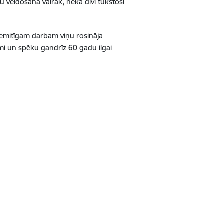
u veidošanā vairāk, nekā divi tūkstoši
. Nemitīgam darbam viņu rosināja
mi un spēku gandrīz 60 gadu ilgai