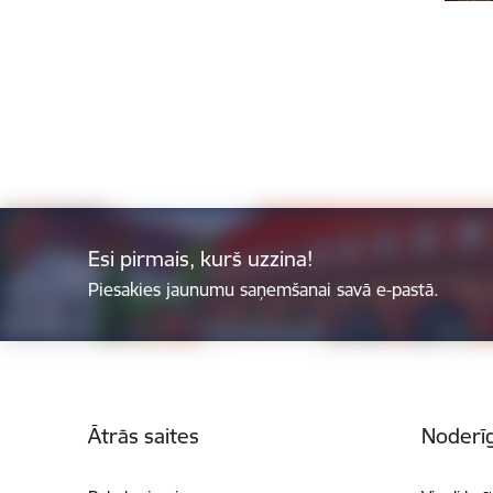
Esi pirmais, kurš uzzina!
Piesakies jaunumu saņemšanai savā e-pastā.
Kājene
Ātrās saites
Noderīg