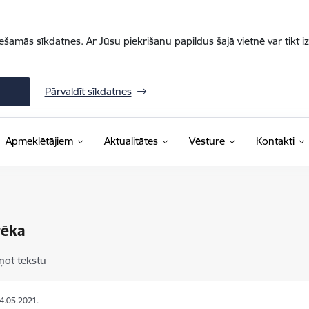
iešamās sīkdatnes. Ar Jūsu piekrišanu papildus šajā vietnē var tikt i
Pārvaldīt sīkdatnes
Apmeklētājiem
Aktualitātes
Vēsture
Kontakti
tēka
ņot tekstu
24.05.2021.