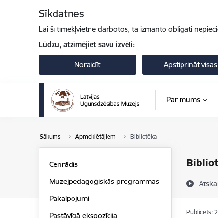
Pāriet uz lapas saturu
Sīkdatnes
Lai šī tīmekļvietne darbotos, tā izmanto obligāti nepiec
Lūdzu, atzīmējiet savu izvēli:
Noraidīt
Apstiprināt visas
Par mums
Sākums
Apmeklētājiem
Bibliotēka
Biblio
Cenrādis
Muzejpedagoģiskās programmas
Atska
Pakalpojumi
Publicēts: 
Pastāvīgā ekspozīcija