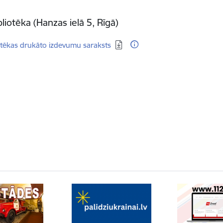
liotēka (Hanzas ielā 5, Rīgā)
dēt:
otēkas drukāto izdevumu saraksts