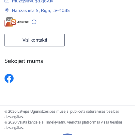
E-pasts:
muzejs@vugd.gov.lv
Hanzas iela 5, Rīgā, LV–1045
Visi kontakti
Sekojiet mums
© 2026 Latvijas Ugunsdzēsības muzejs, publicētā satura visas tiesības
aizsargātas.
© 2020 Valsts kanceleja, Tīmekļvietņu vienotās platformas visas tiesības
aizsargātas.