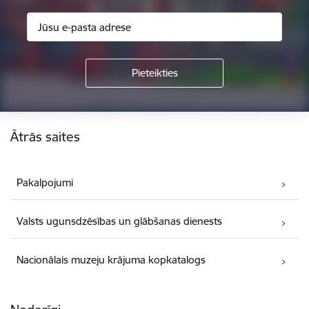
Kājene
Ātrās saites
Pakalpojumi
Valsts ugunsdzēsības un glābšanas dienests
Nacionālais muzeju krājuma kopkatalogs