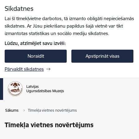
Pāriet uz lapas saturu
Sīkdatnes
Spied
lai meklētu
Enter
Lai šī tīmekļvietne darbotos, tā izmanto obligāti nepieciešamās
sīkdatnes. Ar Jūsu piekrišanu papildus šajā vietnē var tikt
izmantotas statistikas un sociālo mediju sīkdatnes.
Lūdzu, atzīmējiet savu izvēli:
Noraidīt
Apstiprināt visas
Pārvaldīt sīkdatnes
Sākums
Tīmekļa vietnes novērtējums
Tīmekļa vietnes novērtējums