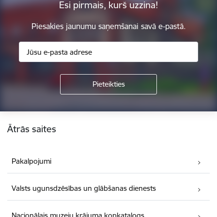
Esi pirmais, kurš uzzina!
Piesakies jaunumu saņemšanai savā e-pastā.
Kājene
Ātrās saites
Pakalpojumi
Valsts ugunsdzēsības un glābšanas dienests
Nacionālais muzeju krājuma kopkatalogs