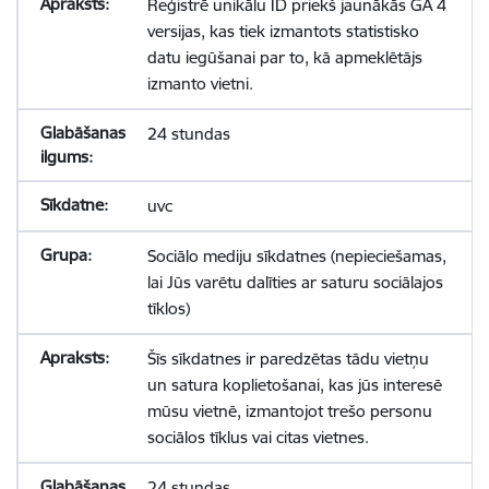
Reģistrē unikālu ID priekš jaunākās GA 4
versijas, kas tiek izmantots statistisko
datu iegūšanai par to, kā apmeklētājs
izmanto vietni.
24 stundas
uvc
Sociālo mediju sīkdatnes (nepieciešamas,
lai Jūs varētu dalīties ar saturu sociālajos
tīklos)
Šīs sīkdatnes ir paredzētas tādu vietņu
un satura koplietošanai, kas jūs interesē
mūsu vietnē, izmantojot trešo personu
sociālos tīklus vai citas vietnes.
24 stundas