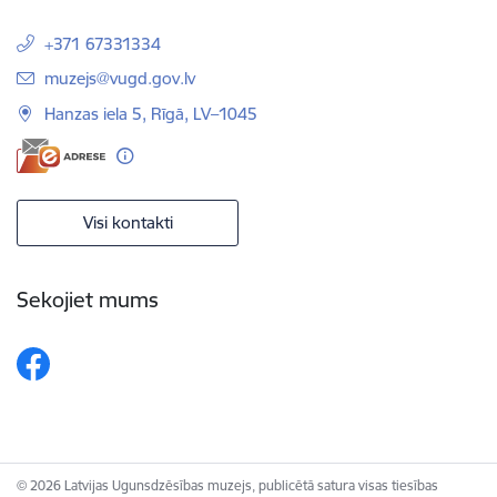
+371 67331334
E-pasts:
muzejs@vugd.gov.lv
Hanzas iela 5, Rīgā, LV–1045
Visi kontakti
Sekojiet mums
© 2026 Latvijas Ugunsdzēsības muzejs, publicētā satura visas tiesības