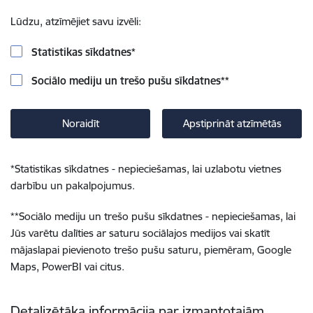
Lūdzu, atzīmējiet savu izvēli:
Statistikas sīkdatnes
*
Sociālo mediju un trešo pušu sīkdatnes
**
Noraidīt
Apstiprināt atzīmētās
*
Statistikas sīkdatnes - nepieciešamas, lai uzlabotu vietnes
darbību un pakalpojumus.
**
Sociālo mediju un trešo pušu sīkdatnes - nepieciešamas, lai
Jūs varētu dalīties ar saturu sociālajos medijos vai skatīt
mājaslapai pievienoto trešo pušu saturu, piemēram, Google
Maps, PowerBI vai citus.
Detalizētāka informācija par izmantotajām