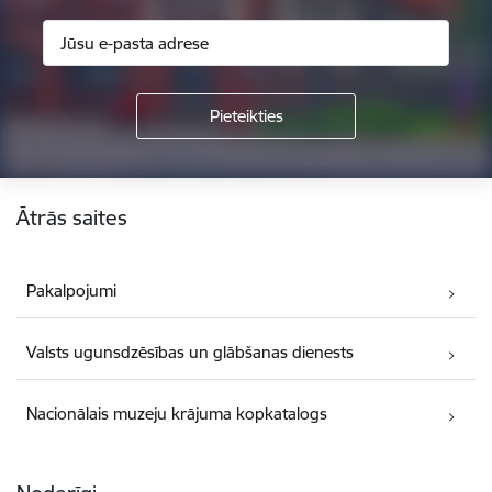
Kājene
Ātrās saites
Pakalpojumi
Valsts ugunsdzēsības un glābšanas dienests
Nacionālais muzeju krājuma kopkatalogs