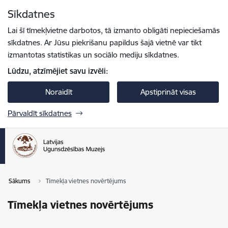
Pāriet uz lapas saturu
Sīkdatnes
Spied
lai meklētu
Enter
Lai šī tīmekļvietne darbotos, tā izmanto obligāti nepieciešamās
sīkdatnes. Ar Jūsu piekrišanu papildus šajā vietnē var tikt
izmantotas statistikas un sociālo mediju sīkdatnes.
Lūdzu, atzīmējiet savu izvēli:
Noraidīt
Apstiprināt visas
Pārvaldīt sīkdatnes
Sākums
Tīmekļa vietnes novērtējums
Tīmekļa vietnes novērtējums