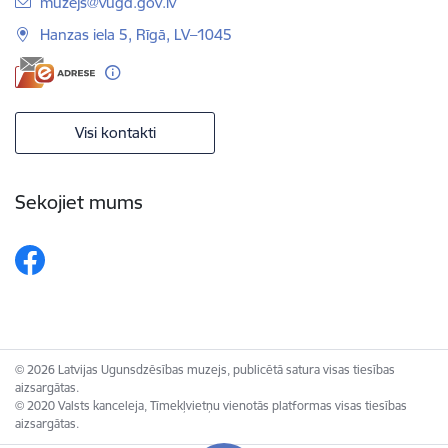
E-pasts:
muzejs@vugd.gov.lv
Hanzas iela 5, Rīgā, LV–1045
Visi kontakti
Sekojiet mums
© 2026 Latvijas Ugunsdzēsības muzejs, publicētā satura visas tiesības
aizsargātas.
© 2020 Valsts kanceleja, Tīmekļvietņu vienotās platformas visas tiesības
aizsargātas.