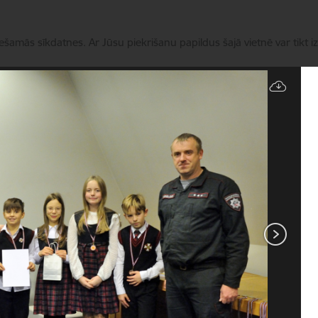
iešamās sīkdatnes. Ar Jūsu piekrišanu papildus šajā vietnē var tikt i
Pārvaldīt sīkdatnes
Apmeklētājiem
Aktualitātes
Vēsture
Kontakti