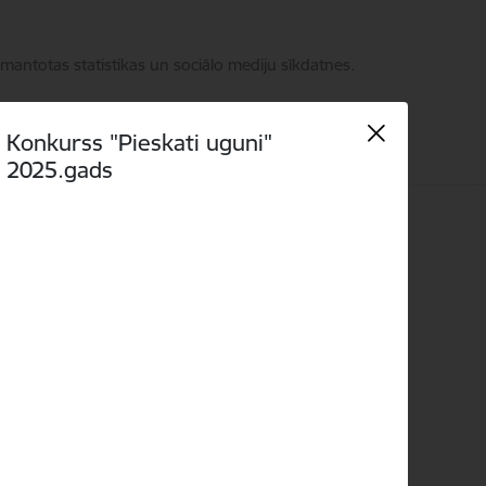
zmantotas statistikas un sociālo mediju sīkdatnes.
Konkurss "Pieskati uguni"
2025.gads
Language
Meklēt
Piekļūstamība