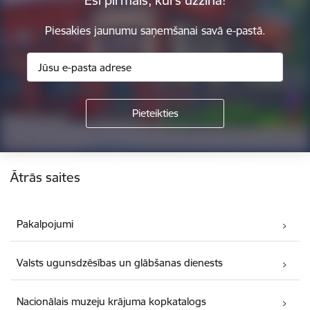
Esi pirmais, kurš uzzina!
Piesakies jaunumu saņemšanai savā e-pastā.
Kājene
Ātrās saites
Pakalpojumi
Valsts ugunsdzēsības un glābšanas dienests
Nacionālais muzeju krājuma kopkatalogs