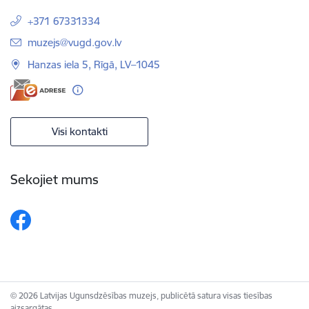
+371 67331334
E-pasts:
muzejs@vugd.gov.lv
Hanzas iela 5, Rīgā, LV–1045
Visi kontakti
Sekojiet mums
© 2026 Latvijas Ugunsdzēsības muzejs, publicētā satura visas tiesības
aizsargātas.