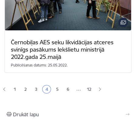
Černobiļas AES seku likvidācijas atceres
svinīgs pasākums Iekšlietu ministrijā
2022.gada 25.maijā
Publicēšanas datums: 25.05.2022.
Lapošana
…
1
2
3
4
5
6
12
Lapa
Lapa
Lapa
Pašreizējā lapa
Lapa
Lapa
Drukāt lapu