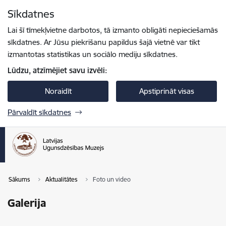
Pāriet uz lapas saturu
Sīkdatnes
Spied
lai meklētu
Enter
Lai šī tīmekļvietne darbotos, tā izmanto obligāti nepieciešamās
sīkdatnes. Ar Jūsu piekrišanu papildus šajā vietnē var tikt
izmantotas statistikas un sociālo mediju sīkdatnes.
Lūdzu, atzīmējiet savu izvēli:
Noraidīt
Apstiprināt visas
Pārvaldīt sīkdatnes
Sākums
Aktualitātes
Foto un video
Galerija