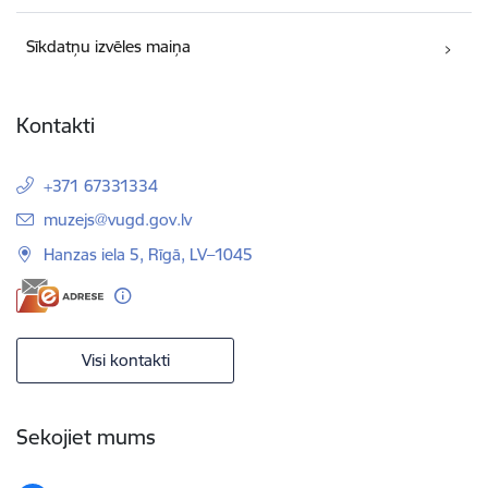
Sīkdatņu izvēles maiņa
Kontakti
+371 67331334
E-pasts:
muzejs@vugd.gov.lv
Hanzas iela 5, Rīgā, LV–1045
Visi kontakti
Sekojiet mums