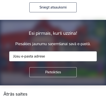
Sniegt atsauksmi
Esi pirmais, kurš uzzina!
Piesakies jaunumu saņemšanai savā e-pastā.
Kājene
Ātrās saites