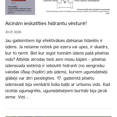
Aicinām ieskatīties hidrantu vēsturē!
30.07.2026.
Jau gadsimtiem ilgi efektīvākais dzēšanas līdzeklis ir
ūdens. Ja nelaime notiek pie ezera vai upes, ir skaidrs,
kur to ņemt. Bet kur iegūt tonnām ūdens pašā pilsētas
vidū? Atbilde atrodas tieši zem mūsu kājām – pilsētas
ūdensvada sistēmā ir iebūvēti hidranti (no sengrieķu
valodas ὕδωρ (húdōr) jeb ūdens), kuriem ugunsdzēsēji
glābēji var ātri pieslēgties. 17. gadsimtā pilsētu
ūdensvadi bija vienkārši koka baļķi ar urbumu vidū. Kad
izcēlās ugunsgrēks, ugunsdzēsējiem burtiski bija jārok
zeme. Viņi…