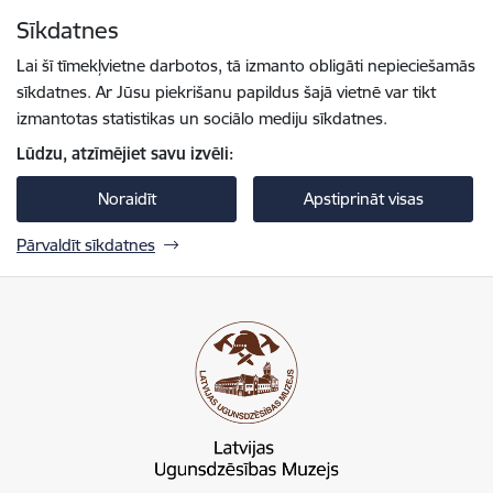
Pāriet uz lapas saturu
Sīkdatnes
Spied
lai meklētu
Enter
Lai šī tīmekļvietne darbotos, tā izmanto obligāti nepieciešamās
sīkdatnes. Ar Jūsu piekrišanu papildus šajā vietnē var tikt
izmantotas statistikas un sociālo mediju sīkdatnes.
Lūdzu, atzīmējiet savu izvēli:
Noraidīt
Apstiprināt visas
Pārvaldīt sīkdatnes
Latvijas Ugunsdzēsības muzejs