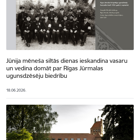
Jūnija mēneša siltās dienas ieskandina vasaru
un vedina domāt par Rīgas Jūrmalas
ugunsdzēsēju biedrību
18.06.2026.