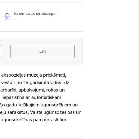
Saņemšanas ierobežojumi
-
Citi
s ekspozīcijas muzeja priekšmeti,
 vēsturi no 19.gadsimta vidus līdz
rbarīki, apbalvojumi, rokas un
, iepazīstina ar automātiskām
dējo gadu lielākajiem ugunsgrēkiem un
ēju sarakstus, Valsts ugunsdzēsības un
ar ugunsdrošības pamatprasībām