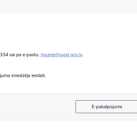
1334 vai pa e-pastu:
muzejs@vugd.gov.lv
.
juma sniedzēja iestādi.
E-pakalpojums