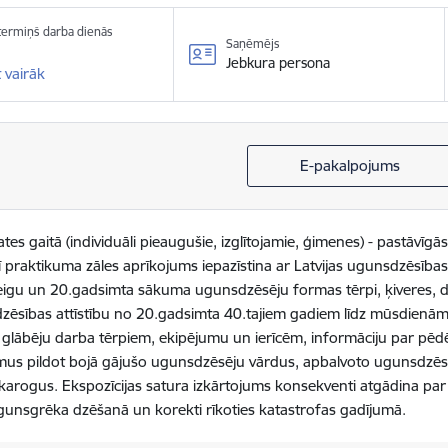
 termiņš darba dienās
Saņēmējs
Jebkura persona
 vairāk
E-pakalpojums
ates gaitā (individuāli pieaugušie, izglītojamie, ģimenes) - pastāvīgā
rī praktikuma zāles aprīkojums iepazīstina ar Latvijas ugunsdzēsības
igu un 20.gadsimta sākuma ugunsdzēsēju formas tērpi, ķiveres, da
dzēsības attīstību no 20.gadsimta 40.tajiem gadiem līdz mūsdienām
 glābēju darba tērpiem, ekipējumu un ierīcēm, informāciju par pē
umus pildot bojā gājušo ugunsdzēsēju vārdus, apbalvoto ugunsdzēs
 karogus. Ekspozīcijas satura izkārtojums konsekventi atgādina p
gunsgrēka dzēšanā un korekti rīkoties katastrofas gadījumā.