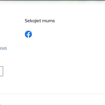
Sekojiet mums
–1045
s.