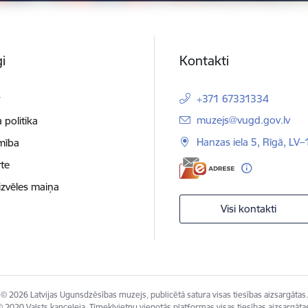
i
Kontakti
t
+371 67331334
E-pasts:
muzejs@vugd.gov.lv
 politika
Hanzas iela 5, Rīgā, LV
mība
te
izvēles maiņa
Visi kontakti
© 2026 Latvijas Ugunsdzēsības muzejs, publicētā satura visas tiesības aizsargātas.
 2020 Valsts kanceleja, Tīmekļvietņu vienotās platformas visas tiesības aizsargāta