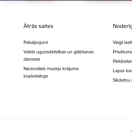
Kājene
Ātrās saites
Noderīg
Pakalpojumi
Viegli lasī
Valsts ugunsdzēsības un glābšanas
Privātuma
dienests
Piekļūsta
Nacionālais muzeju krājuma
Lapas kar
kopkatalogs
Sīkdatņu 
©