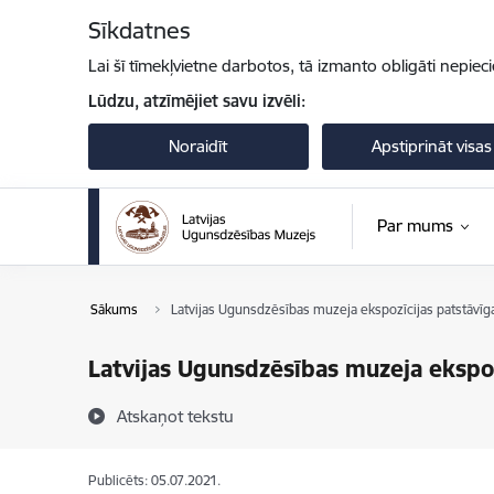
Pāriet uz lapas saturu
Sīkdatnes
Lai šī tīmekļvietne darbotos, tā izmanto obligāti nepiec
Lūdzu, atzīmējiet savu izvēli:
Noraidīt
Apstiprināt visas
Par mums
Sākums
Latvijas Ugunsdzēsības muzeja ekspozīcijas patstāvīg
Latvijas Ugunsdzēsības muzeja ekspoz
Atskaņot tekstu
Publicēts: 05.07.2021.