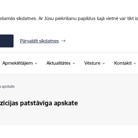
iešamās sīkdatnes. Ar Jūsu piekrišanu papildus šajā vietnē var tikt i
Pārvaldīt sīkdatnes
Apmeklētājiem
Aktualitātes
Vēsture
Kontakti
a apskate
īcijas patstāvīga apskate