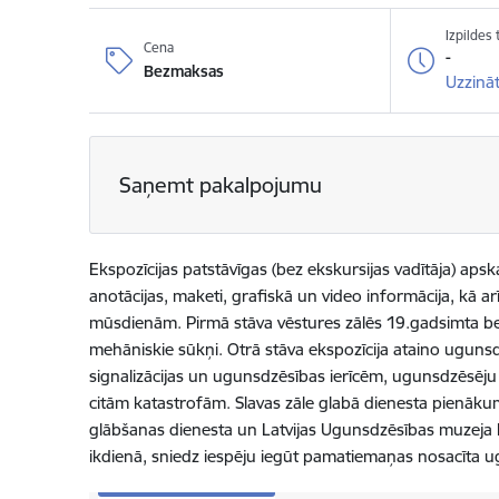
Izpildes
Cena
-
Bezmaksas
Uzzināt
Saņemt pakalpojumu
Ekspozīcijas patstāvīgas (bez ekskursijas vadītāja) apsk
anotācijas, maketi, grafiskā un video informācija, kā a
mūsdienām. Pirmā stāva vēstures zālēs 19.gadsimta be
mehāniskie sūkņi. Otrā stāva ekspozīcija ataino uguns
signalizācijas un ugunsdzēsības ierīcēm, ugunsdzēsēju
citām katastrofām. Slavas zāle glabā dienesta pienāk
glābšanas dienesta un Latvijas Ugunsdzēsības muzeja
ikdienā, sniedz iespēju iegūt pamatiemaņas nosacīta u