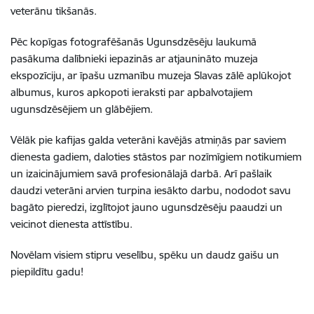
veterānu tikšanās.
Pēc kopīgas fotografēšanās Ugunsdzēsēju laukumā
pasākuma dalībnieki iepazinās ar atjaunināto muzeja
ekspozīciju, ar īpašu uzmanību muzeja Slavas zālē aplūkojot
albumus, kuros apkopoti ieraksti par apbalvotajiem
ugunsdzēsējiem un glābējiem.
Vēlāk pie kafijas galda veterāni kavējās atmiņās par saviem
dienesta gadiem, daloties stāstos par nozīmīgiem notikumiem
un izaicinājumiem savā profesionālajā darbā. Arī pašlaik
daudzi veterāni arvien turpina iesākto darbu, nododot savu
bagāto pieredzi, izglītojot jauno ugunsdzēsēju paaudzi un
veicinot dienesta attīstību.
Novēlam visiem stipru veselību, spēku un daudz gaišu un
piepildītu gadu!