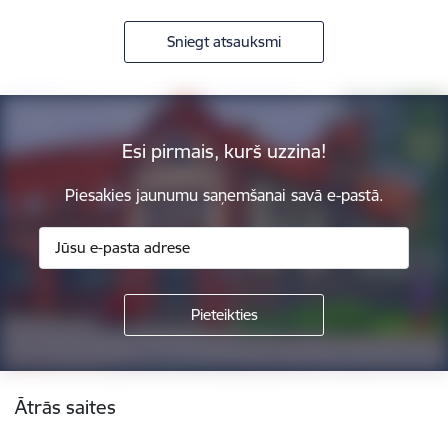
Sniegt atsauksmi
Esi pirmais, kurš uzzina!
Piesakies jaunumu saņemšanai savā e-pastā.
Kājene
Ātrās saites