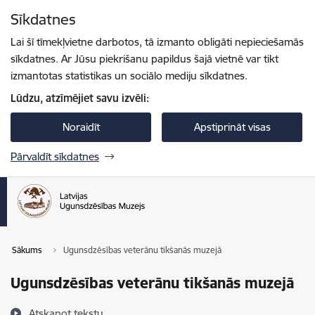
Pāriet uz lapas saturu
Sīkdatnes
Spied
lai meklētu
Enter
Lai šī tīmekļvietne darbotos, tā izmanto obligāti nepieciešamās
sīkdatnes. Ar Jūsu piekrišanu papildus šajā vietnē var tikt
izmantotas statistikas un sociālo mediju sīkdatnes.
Lūdzu, atzīmējiet savu izvēli:
Noraidīt
Apstiprināt visas
Pārvaldīt sīkdatnes
Sākums
Ugunsdzēsības veterānu tikšanās muzejā
Ugunsdzēsības veterānu tikšanās muzejā
Atskaņot tekstu