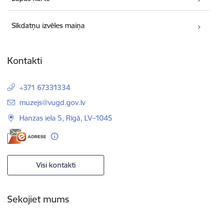
Sīkdatņu izvēles maiņa
Kontakti
+371 67331334
E-pasts:
muzejs@vugd.gov.lv
Hanzas iela 5, Rīgā, LV–1045
Visi kontakti
Sekojiet mums