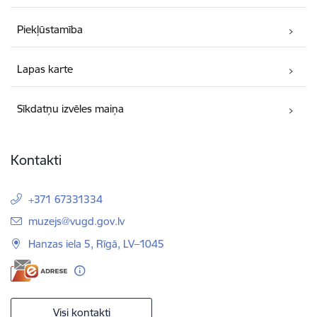
Piekļūstamība
Lapas karte
Sīkdatņu izvēles maiņa
Kontakti
+371 67331334
E-pasts:
muzejs@vugd.gov.lv
Hanzas iela 5, Rīgā, LV–1045
Visi kontakti