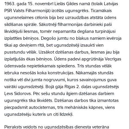
1963. gada 15. novembrī Lielās Ģildes namā (tolaik Latvijas
PSR Valsts Filharmonijā) izcēlās ugunsgrēks. Ticamākais
ugunsnelaimes cēlonis bija bez uzraudzības atstāta ūdens
sildīšanas spirāle. Sākotnēji filharmonijas darbinieki paši
likvidējuši liesmas, tomēr nepamanīta degšana turpinājusi
izplatīties bēniņos. Degošo jumtu no blakus namiem ievēroja
tikai ap deviņiem rītā, bet ugunsdzēsēji izsaukti vien
pusstundu vēlāk. Uzsākot dzēšanas darbus, liesmas jau bija
izplatījušās ēkas bēniņos. Ūdens padevi apgrūtināja Vecrīgas
ūdensvada nepietiekamais spiediens. Trīs stundas vēlāk
iebruka nesošās koka konstrukcijas. Nākamajās stundās
notika vēl divi jumta nogruvumi, kuros savainojumus guva
vairāki ugunsdzēsēji. Bojā gāja Rīgas 2. daļas ugunsdzēsējs
Ļevs Sidorovs. Pēc sešu stundu ilgiem dzēšanas darbiem
ugunsgrēks tika likvidēts. Dzēšanas darbos tika izmantotas
piecpadsmit autocisternas, trīs mehāniskās kāpnes, viens
ugunsdzēsēju kuteris un citi līdzekļi.
Pieraksts veidots no ugunsdzēsības dienesta veterāna