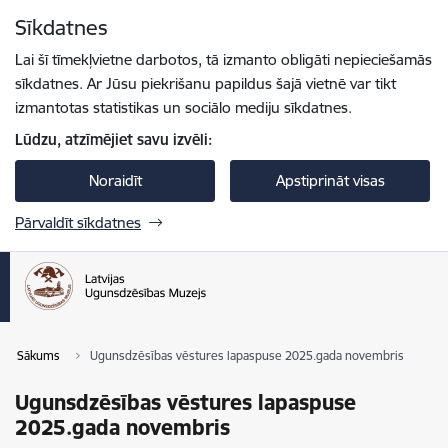
Pāriet uz lapas saturu
Sīkdatnes
Spied
lai meklētu
Enter
Lai šī tīmekļvietne darbotos, tā izmanto obligāti nepieciešamās
sīkdatnes. Ar Jūsu piekrišanu papildus šajā vietnē var tikt
izmantotas statistikas un sociālo mediju sīkdatnes.
Lūdzu, atzīmējiet savu izvēli:
Noraidīt
Apstiprināt visas
Pārvaldīt sīkdatnes
Sākums
Ugunsdzēsības vēstures lapaspuse 2025.gada novembris
Ugunsdzēsības vēstures lapaspuse
2025.gada novembris