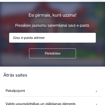
Esi pirmais, kurš uzzina!
Piesakies jaunumu saņemšanai savā e-pastā.
Kājene
Ātrās saites
Pakalpojumi
Valsts ugunsdzēsības un glābšanas dienests