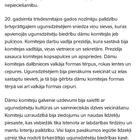
nepieciešamību.
20. gadsimta trīsdesmitajos gados nozīmīgu palīdzību
brīvprātīgajiem ugunsdzēsējiem sniedza viņu sievas, kuras
apvienojās ugunsdzēsēju biedrību dāmu komitejās jeb
pulciņos. Komitejas darbu vadīja prezidijs, kura sastāvā bija
komitejas vadītāja, viņas vietniece un sekretāre. Prezidijs
sasauca komitejas kopsapulces un apspriedes. Dāmu
komitejas dalībnieces valkāja formas tērpus, rokas lentes un
cepures. Ugunsdzēsējiem bija pienākums sveicināt uz ielas
sastaptu sievieti, ja tā bija ģērbta dāmu komitejas formas
tērpā vai arī valkāja formas cepuri.
Dāmu komiteju galvenie uzdevumi bija saistīti ar
ugunsdzēsēju kultūras un saimnieciskās dzīves veicināšanu.
Komiteju uzraudzībā bija ziedojumu un naudas līdzekļu
piesaiste, kas visbiežāk tika īstenota ar labdarības tirdziņu un
mantu loteriju palīdzību. Visi šajos pasākumos iegūtie līdzekļi
uzreiz tika nodoti brīvprātīgo ugunsdzēsēju biedrības kasē.