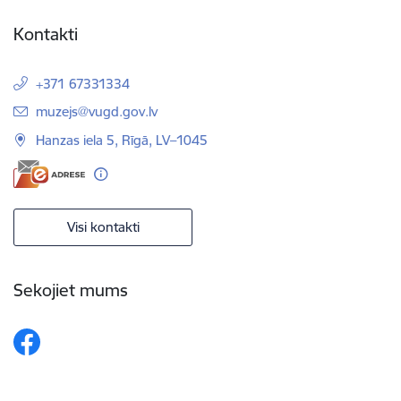
Kontakti
+371 67331334
E-pasts:
muzejs@vugd.gov.lv
Hanzas iela 5, Rīgā, LV–1045
Visi kontakti
Sekojiet mums