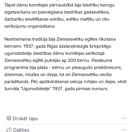
Tāpat dāmu komitejas pārraudzībā bija biedrību karogu
izgatavošana un pasniegšana biedrības gadasvētkos,
darbarīku iesvētīšanas svinību, svētku maltīšu un citu
sarīkojumu organizēšana.
Neatņemama tradīcija bija Ziemassvētku eglītes rīkošana
bērniem. 1937. gadā Rīgas dzelzceļmezgla brīvprātīgo
ugunsdzēsēju biedrības dāmu komitejas sarīkotajā
Ziemassvētku eglītē pulcējās ap 200 bērnu. Pasākuma
programma bija plaša – bērnu un pieaugušo priekšnesumi,
dziesmas, mūzika un dzeja, kā arī Ziemassvētku vecīša
parādīšanās. Pēc apdāvināšanas sekoja rotaļas un dejas, vēstī
žurnāla “Ugunsdzēsējs” 1937. gada pirmais numurs.
Drukāt lapu
Dalīties