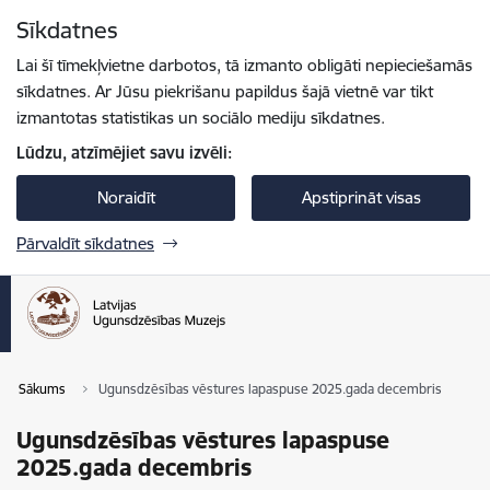
Pāriet uz lapas saturu
Sīkdatnes
Spied
lai meklētu
Enter
Lai šī tīmekļvietne darbotos, tā izmanto obligāti nepieciešamās
sīkdatnes. Ar Jūsu piekrišanu papildus šajā vietnē var tikt
izmantotas statistikas un sociālo mediju sīkdatnes.
Lūdzu, atzīmējiet savu izvēli:
Noraidīt
Apstiprināt visas
Pārvaldīt sīkdatnes
Sākums
Ugunsdzēsības vēstures lapaspuse 2025.gada decembris
Ugunsdzēsības vēstures lapaspuse
2025.gada decembris