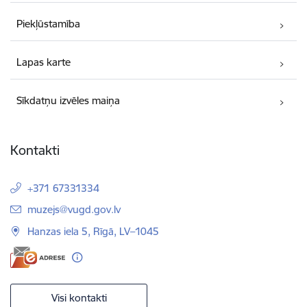
Piekļūstamība
Lapas karte
Sīkdatņu izvēles maiņa
Kontakti
+371 67331334
E-pasts:
muzejs@vugd.gov.lv
Hanzas iela 5, Rīgā, LV–1045
Visi kontakti