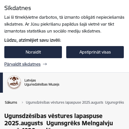
Pāriet uz lapas saturu
Sīkdatnes
Spied
lai meklētu
Enter
Lai šī tīmekļvietne darbotos, tā izmanto obligāti nepieciešamās
sīkdatnes. Ar Jūsu piekrišanu papildus šajā vietnē var tikt
izmantotas statistikas un sociālo mediju sīkdatnes.
Lūdzu, atzīmējiet savu izvēli:
Noraidīt
Apstiprināt visas
Pārvaldīt sīkdatnes
Sākums
Ugunsdzēsības vēstures lapaspuse 2025.augusts Ugunsgrēks Me
Ugunsdzēsības vēstures lapaspuse
2025.augusts Ugunsgrēks Melngalvju