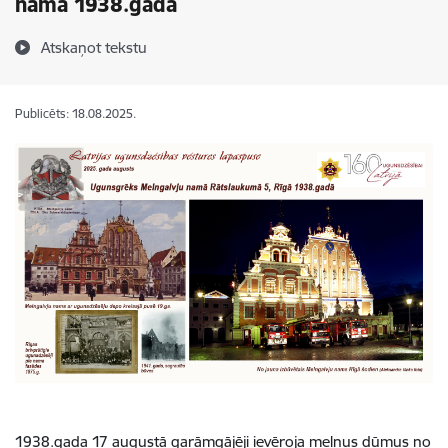
namā 1938.gadā
Atskaņot tekstu
Publicēts: 18.08.2025.
1938.gada 17 augustā garāmgājēji ievēroja melnus dūmus no