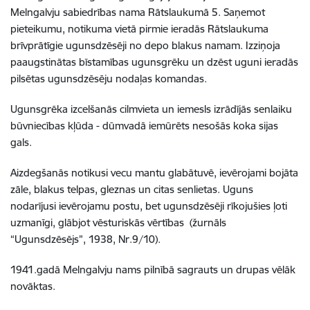
Melngalvju sabiedrības nama Rātslaukumā 5. Saņemot
pieteikumu, notikuma vietā pirmie ieradās Rātslaukuma
brīvprātīgie ugunsdzēsēji no depo blakus namam. Izziņoja
paaugstinātas bīstamības ugunsgrēku un dzēst uguni ieradās
pilsētas ugunsdzēsēju nodaļas komandas.
Ugunsgrēka izcelšanās cilmvieta un iemesls izrādījās senlaiku
būvniecības kļūda - dūmvadā iemūrēts nesošās koka sijas
gals.
Aizdegšanās notikusi vecu mantu glabātuvē, ievērojami bojāta
zāle, blakus telpas, gleznas un citas senlietas. Uguns
nodarījusi ievērojamu postu, bet ugunsdzēsēji rīkojušies ļoti
uzmanīgi, glābjot vēsturiskās vērtības (žurnāls
“Ugunsdzēsējs”, 1938, Nr.9/10).
1941.gadā Melngalvju nams pilnībā sagrauts un drupas vēlāk
novāktas.