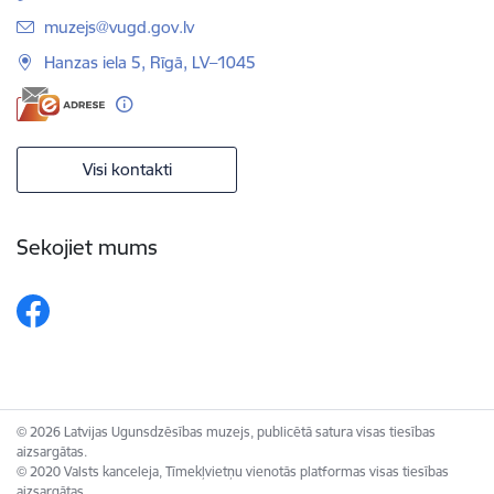
E-pasts:
muzejs@vugd.gov.lv
Hanzas iela 5, Rīgā, LV–1045
Visi kontakti
Sekojiet mums
© 2026 Latvijas Ugunsdzēsības muzejs, publicētā satura visas tiesības
aizsargātas.
© 2020 Valsts kanceleja, Tīmekļvietņu vienotās platformas visas tiesības
aizsargātas.