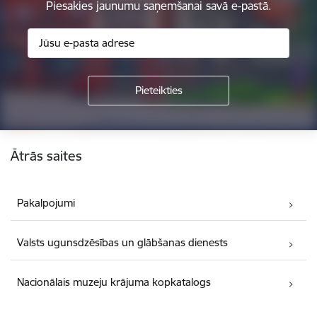
Piesakies jaunumu saņemšanai savā e-pastā.
Kājene
Ātrās saites
Pakalpojumi
Valsts ugunsdzēsības un glābšanas dienests
Nacionālais muzeju krājuma kopkatalogs