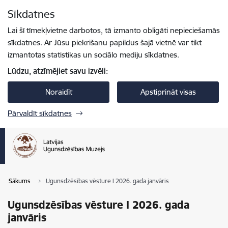
Pāriet uz lapas saturu
Sīkdatnes
Spied
lai meklētu
Enter
Lai šī tīmekļvietne darbotos, tā izmanto obligāti nepieciešamās
sīkdatnes. Ar Jūsu piekrišanu papildus šajā vietnē var tikt
izmantotas statistikas un sociālo mediju sīkdatnes.
Lūdzu, atzīmējiet savu izvēli:
Noraidīt
Apstiprināt visas
Pārvaldīt sīkdatnes
Sākums
Ugunsdzēsības vēsture I 2026. gada janvāris
Ugunsdzēsības vēsture I 2026. gada
janvāris