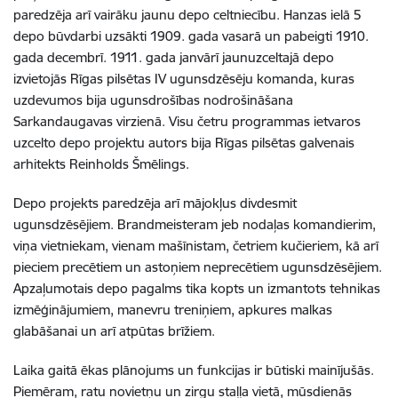
paredzēja arī vairāku jaunu depo celtniecību.
Hanzas ielā 5
depo būvdarbi uzsākti 1909. gada vasarā un pabeigti 1910.
gada decembrī. 1911. gada janvārī jaunuzceltajā depo
izvietojās Rīgas pilsētas IV ugunsdzēsēju komanda, kuras
uzdevumos bija ugunsdrošības nodrošināšana
Sarkandaugavas virzienā. Visu četru programmas ietvaros
uzcelto depo projektu autors bija Rīgas pilsētas galvenais
arhitekts Reinholds Šmēlings.
Depo projekts paredzēja arī mājokļus divdesmit
ugunsdzēsējiem. Brandmeisteram jeb nodaļas komandierim,
viņa vietniekam, vienam mašīnistam, četriem kučieriem, kā arī
pieciem precētiem un astoņiem neprecētiem ugunsdzēsējiem.
Apzaļumotais depo pagalms tika kopts un izmantots tehnikas
izmēģinājumiem, manevru treniņiem, apkures malkas
glabāšanai
un arī atpūtas brīžiem.
Laika gaitā ēkas plānojums un funkcijas ir būtiski mainījušās.
Piemēram, ratu novietņu un zirgu staļļa vietā, mūsdienās