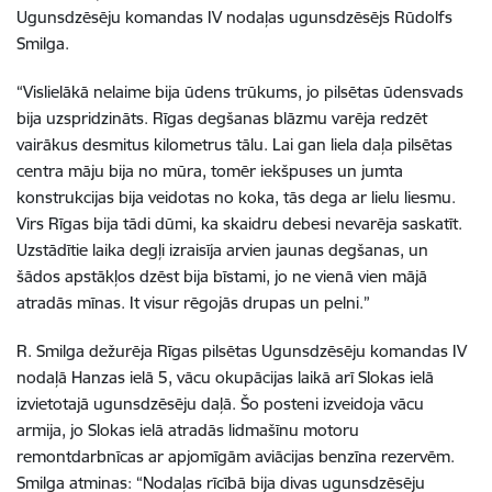
Ugunsdzēsēju komandas IV nodaļas ugunsdzēsējs Rūdolfs
Smilga.
“Vislielākā nelaime bija ūdens trūkums, jo pilsētas ūdensvads
bija uzspridzināts. Rīgas degšanas blāzmu varēja redzēt
vairākus desmitus kilometrus tālu. Lai gan liela daļa pilsētas
centra māju bija no mūra, tomēr iekšpuses un jumta
konstrukcijas bija veidotas no koka, tās dega ar lielu liesmu.
Virs Rīgas bija tādi dūmi, ka skaidru debesi nevarēja saskatīt.
Uzstādītie laika degļi izraisīja arvien jaunas degšanas, un
šādos apstākļos dzēst bija bīstami, jo ne vienā vien mājā
atradās mīnas. It visur rēgojās drupas un pelni.”
R. Smilga dežurēja Rīgas pilsētas Ugunsdzēsēju komandas IV
nodaļā Hanzas ielā 5, vācu okupācijas laikā arī Slokas ielā
izvietotajā ugunsdzēsēju daļā. Šo posteni izveidoja vācu
armija, jo Slokas ielā atradās lidmašīnu motoru
remontdarbnīcas ar apjomīgām aviācijas benzīna rezervēm.
Smilga atminas: “Nodaļas rīcībā bija divas ugunsdzēsēju