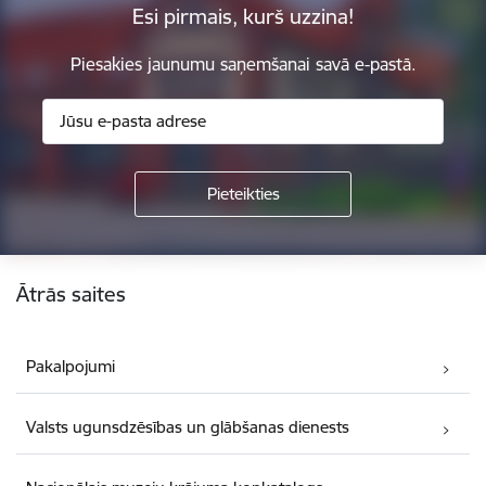
Esi pirmais, kurš uzzina!
Piesakies jaunumu saņemšanai savā e-pastā.
Kājene
Ātrās saites
Pakalpojumi
Valsts ugunsdzēsības un glābšanas dienests