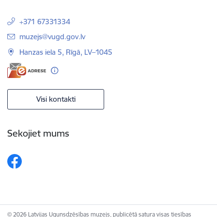
+371 67331334
E-pasts:
muzejs@vugd.gov.lv
Hanzas iela 5, Rīgā, LV–1045
Visi kontakti
Sekojiet mums
© 2026 Latvijas Ugunsdzēsības muzejs, publicētā satura visas tiesības