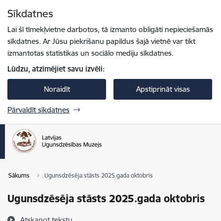
Pāriet uz lapas saturu
Sīkdatnes
Spied
lai meklētu
Enter
Lai šī tīmekļvietne darbotos, tā izmanto obligāti nepieciešamās
sīkdatnes. Ar Jūsu piekrišanu papildus šajā vietnē var tikt
izmantotas statistikas un sociālo mediju sīkdatnes.
Lūdzu, atzīmējiet savu izvēli:
Noraidīt
Apstiprināt visas
Pārvaldīt sīkdatnes
Sākums
Ugunsdzēsēja stāsts 2025.gada oktobris
Ugunsdzēsēja stāsts 2025.gada oktobris
Atskaņot tekstu