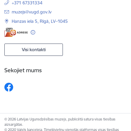
+371 67331334
E-pasts:
muzejs@vugd.gov.lv
Hanzas iela 5, Rīgā, LV–1045
Visi kontakti
Sekojiet mums
© 2026 Latvijas Ugunsdzēsības muzejs, publicētā satura visas tiesības
aizsargātas.
© 2020 Valsts kanceleja, Tīmekļvietņu vienotās platformas visas tiesības