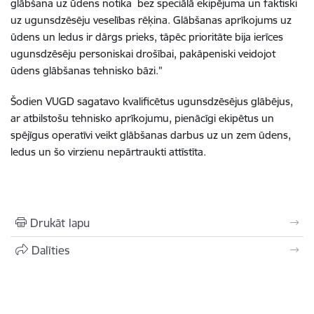
glābšana uz ūdens notika bez speciālā ekipējuma un faktiski
uz ugunsdzēsēju veselības rēķina. Glābšanas aprīkojums uz
ūdens un ledus ir dārgs prieks, tāpēc prioritāte bija ierīces
ugunsdzēsēju personiskai drošībai, pakāpeniski veidojot
ūdens glābšanas tehnisko bāzi.”
Šodien VUGD sagatavo kvalificētus ugunsdzēsējus glābējus,
ar atbilstošu tehnisko aprīkojumu, pienācīgi ekipētus un
spējīgus operatīvi veikt glābšanas darbus uz un zem ūdens,
ledus un šo virzienu nepārtraukti attīstīta.
Drukāt lapu
Dalīties