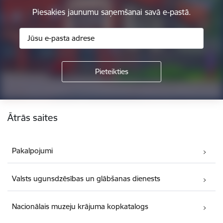
Piesakies jaunumu saņemšanai savā e-pastā.
Kājene
Ātrās saites
Pakalpojumi
Valsts ugunsdzēsības un glābšanas dienests
Nacionālais muzeju krājuma kopkatalogs