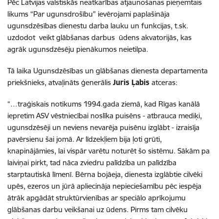
Pēc Latvijas valstiskās neatkarības atjaunošanas pieņemtais
likums “Par ugunsdrošību” ievērojami paplašināja
ugunsdzēsības dienestu darba lauku un funkcijas, t.sk.
uzdodot veikt glābšanas darbus ūdens akvatorijās, kas
agrāk ugunsdzēsēju pienākumos neietilpa.
Tā laika Ugunsdzēsības un glābšanas dienesta departamenta
priekšnieks, atvaļināts ģenerālis
Juris Ļabis
atceras:
“…traģiskais notikums 1994.gada ziemā, kad Rīgas kanālā
iepretim ASV vēstniecībai noslīka puisēns - atbrauca mediķi,
ugunsdzēsēji un neviens nevarēja puisēnu izglābt - izraisīja
pavērsienu šai jomā. Ar līdzekļiem bija ļoti grūti,
knapinājāmies, lai vispār varētu noturēt šo sistēmu. Sākām pa
laiviņai pirkt, tad nāca zviedru palīdzība un palīdzība
starptautiskā līmenī. Bērna bojāeja, dienesta izglābtie cilvēki
upēs, ezeros un jūrā apliecināja nepieciešamību pēc iespēja
ātrāk apgādāt struktūrvienības ar speciālo aprīkojumu
glābšanas darbu veikšanai uz ūdens. Pirms tam cilvēku