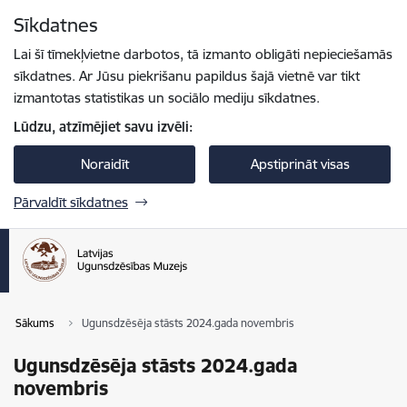
Pāriet uz lapas saturu
Sīkdatnes
Spied
lai meklētu
Enter
Lai šī tīmekļvietne darbotos, tā izmanto obligāti nepieciešamās
sīkdatnes. Ar Jūsu piekrišanu papildus šajā vietnē var tikt
izmantotas statistikas un sociālo mediju sīkdatnes.
Lūdzu, atzīmējiet savu izvēli:
Noraidīt
Apstiprināt visas
Pārvaldīt sīkdatnes
Sākums
Ugunsdzēsēja stāsts 2024.gada novembris
Ugunsdzēsēja stāsts 2024.gada
novembris