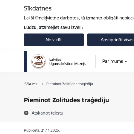
Pāriet uz lapas saturu
Sīkdatnes
Lai šī tīmekļvietne darbotos, tā izmanto obligāti nepiec
Lūdzu, atzīmējiet savu izvēli:
Noraidīt
Apstiprināt visas
Par mums
Sākums
Pieminot Zolitūdes traģēdiju
Pieminot Zolitūdes traģēdiju
Atskaņot tekstu
Publicēts: 21.11.2025.