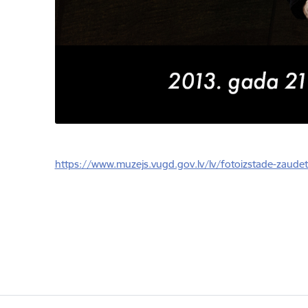
https://www.muzejs.vugd.gov.lv/lv/fotoizstade-zaudet