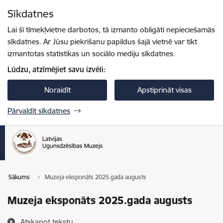
Pāriet uz lapas saturu
Sīkdatnes
Spied
lai meklētu
Enter
Lai šī tīmekļvietne darbotos, tā izmanto obligāti nepieciešamās
sīkdatnes. Ar Jūsu piekrišanu papildus šajā vietnē var tikt
izmantotas statistikas un sociālo mediju sīkdatnes.
Lūdzu, atzīmējiet savu izvēli:
Noraidīt
Apstiprināt visas
Pārvaldīt sīkdatnes
Sākums
Muzeja eksponāts 2025.gada augusts
Muzeja eksponāts 2025.gada augusts
Atskaņot tekstu