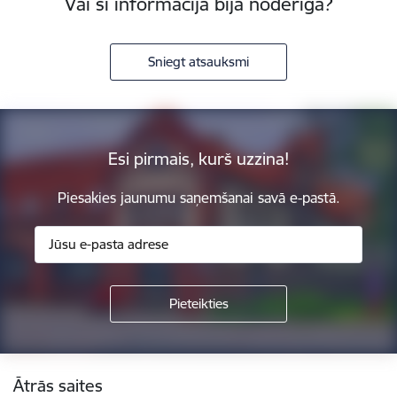
Vai šī informācija bija noderīga?
Sniegt atsauksmi
Esi pirmais, kurš uzzina!
Piesakies jaunumu saņemšanai savā e-pastā.
Kājene
Ātrās saites