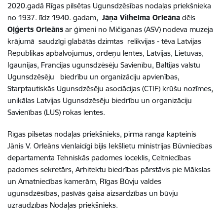
2020.gadā Rīgas pilsētas Ugunsdzēsības nodaļas priekšnieka
no 1937. līdz 1940. gadam,
Jāņa Vilhelma Orleāna
dēls
Oļģerts Orleāns
ar ģimeni no Mičiganas (ASV) nodeva muzeja
krājumā saudzīgi glabātās dzimtas relikvijas - tēva Latvijas
Republikas apbalvojumus, ordeņu lentes, Latvijas, Lietuvas,
Igaunijas, Francijas ugunsdzēsēju Savienību, Baltijas valstu
Ugunsdzēsēju biedrību un organizāciju apvienības,
Starptautiskās Ugunsdzēsēju asociācijas (CTIF) krūšu nozīmes,
unikālas Latvijas Ugunsdzēsēju biedrību un organizāciju
Savienības (LUS) rokas lentes.
Rīgas pilsētas nodaļas priekšnieks, pirmā ranga kapteinis
Jānis V. Orleāns vienlaicīgi bijis Iekšlietu ministrijas Būvniecības
departamenta Tehniskās padomes loceklis, Celtniecības
padomes sekretārs, Arhitektu biedrības pārstāvis pie Mākslas
un Amatniecības kamerām, Rīgas Būvju valdes
ugunsdzēsības, pasīvās gaisa aizsardzības un būvju
uzraudzības Nodaļas priekšnieks.