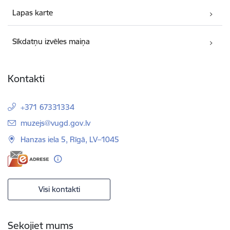
Lapas karte
Sīkdatņu izvēles maiņa
Kontakti
+371 67331334
E-pasts:
muzejs@vugd.gov.lv
Hanzas iela 5, Rīgā, LV–1045
Visi kontakti
Sekojiet mums