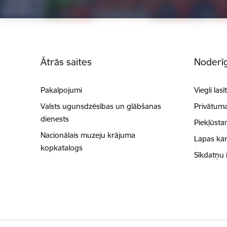
Kājene
Ātrās saites
Noderīg
Pakalpojumi
Viegli lasī
Valsts ugunsdzēsības un glābšanas
Privātuma
dienests
Piekļūsta
Nacionālais muzeju krājuma
Lapas kar
kopkatalogs
Sīkdatņu 