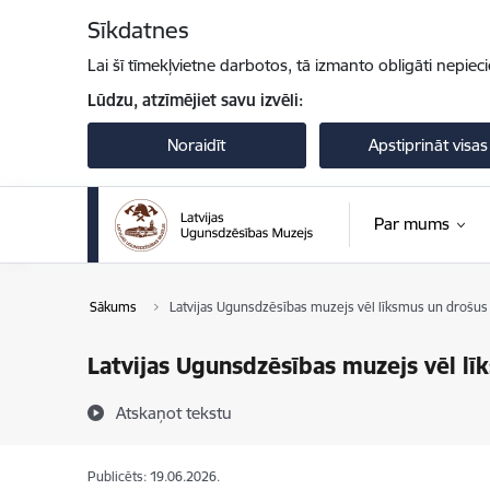
Pāriet uz lapas saturu
Sīkdatnes
Lai šī tīmekļvietne darbotos, tā izmanto obligāti nepiec
Lūdzu, atzīmējiet savu izvēli:
Noraidīt
Apstiprināt visas
Par mums
Sākums
Latvijas Ugunsdzēsības muzejs vēl līksmus un drošus 
Latvijas Ugunsdzēsības muzejs vēl lī
Atskaņot tekstu
Publicēts: 19.06.2026.