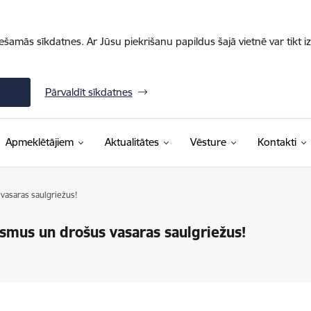
iešamās sīkdatnes. Ar Jūsu piekrišanu papildus šajā vietnē var tikt i
Pārvaldīt sīkdatnes
Apmeklētājiem
Aktualitātes
Vēsture
Kontakti
vasaras saulgriežus!
ksmus un drošus vasaras saulgriežus!