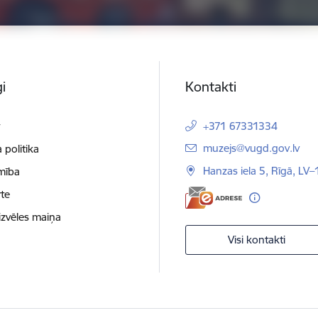
i
Kontakti
t
+371 67331334
E-pasts:
muzejs@vugd.gov.lv
 politika
Hanzas iela 5, Rīgā, LV
mība
te
izvēles maiņa
Visi kontakti