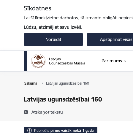
Pāriet uz lapas saturu
Sīkdatnes
Lai šī tīmekļvietne darbotos, tā izmanto obligāti nepiec
Lūdzu, atzīmējiet savu izvēli:
Noraidīt
Apstiprināt visas
Par mums
Sākums
Latvijas ugunsdzēsībai 160
Latvijas ugunsdzēsībai 160
Atskaņot tekstu
Publicēts
pirms vairāk nekā 1 gada