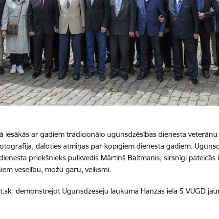
ā iesākās ar gadiem tradicionālo ugunsdzēsības dienesta veterānu t
 fotogrāfijā, daloties atmiņās par kopīgiem dienesta gadiem. Ugun
ienesta priekšnieks pulkvedis Mārtiņš Baltmanis, sirsnīgi pateicās
iem veselību, možu garu, veiksmi.
.sk. demonstrējot Ugunsdzēsēju laukumā Hanzas ielā 5 VUGD jaun