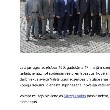
Latvijas ugunsdzēsības 160. gadskārta 17. maijā muzej
izstādi, iemūžinot šodienas vēstures lapaspusi kopējā
dalībniekus sveica Valsts ugunsdzēsības un glābšanas d
kopēju devumu dienesta stiprināšanā, novēlēja veterān
Vakarā muzejs pievienojās
Muzeju nakts
pasākumiem, t
elementus.