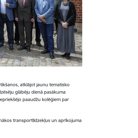
ikšanos, atklājot jaunu tematisko
sdzēsēju glābēju dienā pasākuma
 iepriekšējo paaudžu kolēģiem par
ākos transportlīdzekļus un aprīkojuma