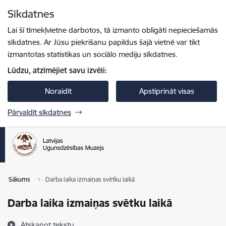
Pāriet uz lapas saturu
Sīkdatnes
Spied
lai meklētu
Enter
Lai šī tīmekļvietne darbotos, tā izmanto obligāti nepieciešamās
sīkdatnes. Ar Jūsu piekrišanu papildus šajā vietnē var tikt
izmantotas statistikas un sociālo mediju sīkdatnes.
Lūdzu, atzīmējiet savu izvēli:
Noraidīt
Apstiprināt visas
Pārvaldīt sīkdatnes
Sākums
Darba laika izmaiņas svētku laikā
Darba laika izmaiņas svētku laikā
Atskaņot tekstu