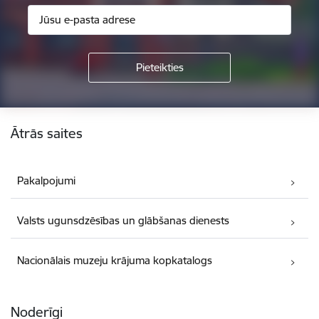
Kājene
Ātrās saites
Pakalpojumi
Valsts ugunsdzēsības un glābšanas dienests
Nacionālais muzeju krājuma kopkatalogs
Noderīgi