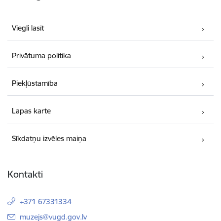
Viegli lasīt
Privātuma politika
Piekļūstamība
Lapas karte
Sīkdatņu izvēles maiņa
Kontakti
+371 67331334
E-pasts:
muzejs@vugd.gov.lv