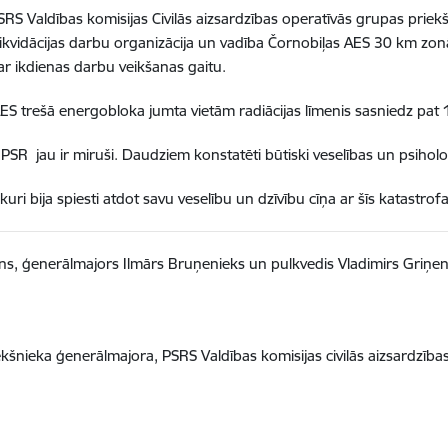
SRS Valdības komisijas Civilās aizsardzības operatīvās grupas prie
ikvidācijas darbu organizācija un vadība Čornobiļas AES 30 km zon
r ikdienas darbu veikšanas gaitu.
ES trešā energobloka jumta vietām radiācijas līmenis sasniedz pa
s PSR jau ir miruši. Daudziem konstatēti būtiski veselības un psihol
uri bija spiesti atdot savu veselību un dzīvību cīņa ar šīs katastro
ns, ģenerālmajors Ilmārs Bruņenieks un pulkvedis Vladimirs Griņen
iekšnieka ģenerālmajora, PSRS Valdības komisijas civilās aizsardzīb