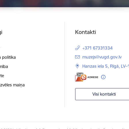
i
Kontakti
t
+371 67331334
E-pasts:
muzejs@vugd.gov.lv
 politika
Hanzas iela 5, Rīgā, LV
mība
te
izvēles maiņa
Visi kontakti