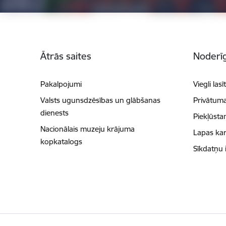
Kājene
Ātrās saites
Noderīg
Pakalpojumi
Viegli lasī
Valsts ugunsdzēsības un glābšanas
Privātuma
dienests
Piekļūsta
Nacionālais muzeju krājuma
Lapas kar
kopkatalogs
Sīkdatņu 