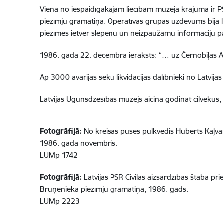
Viena no iespaidīgākajām liecībām muzeja krājumā ir P
piezīmju grāmatiņa. Operatīvās grupas uzdevums bija l
piezīmes ietver slepenu un neizpaužamu informāciju pa
1986. gada 22. decembra ieraksts: “… uz Černobiļas A
Ap 3000 avārijas seku likvidācijas dalībnieki no Latvija
Latvijas Ugunsdzēsības muzejs aicina godināt cilvēkus, k
Fotogrāfijā:
No kreisās puses pulkvedis Huberts Kaļvā
1986. gada novembris.
LUMp 1742
Fotogrāfijā:
Latvijas PSR Civilās aizsardzības štāba pr
Bruņenieka piezīmju grāmatiņa
, 1986. gads.
LUMp 2223