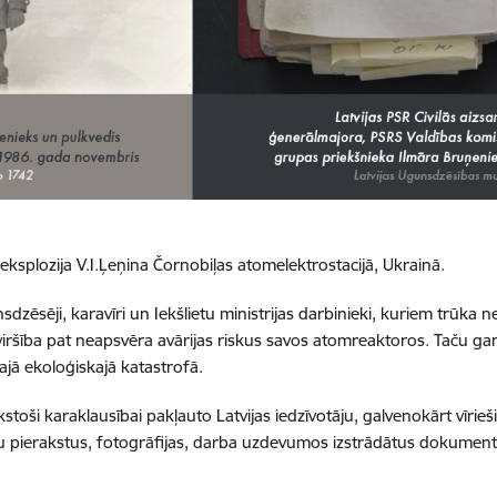
eksplozija V.I.Ļeņina Čornobiļas atomelektrostacijā,
Ukrainā.
sdzēsēji,
karavīri un Iekšlietu ministrijas darbinieki, kuriem trūka
ršība pat neapsvēra avārijas riskus savos atomreaktoros.
Taču gan
jā ekoloģiskajā katastrofā.
 tūkstoši karaklausībai pakļauto Latvijas iedzīvotāju, galvenokārt vīri
 pierakstus, fotogrāfijas, darba uzdevumos izstrādātus dokumentu