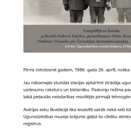
Pirms četrdesmit gadiem, 1986. gada 26. aprīlī, notika 
Jau nākamajās stundās stacijas apkārtnē strādāja
ugun
uzdevumu raksturu un bīstamību.
Padomju režīma pavi
laikā pieļautās
neizdarības
rezultējās pirmajā tehnogēna
Avārijas seku likvidācijā tika iesaistīti vairāk nekā seši
Ugunsdzēsības muzeja krājums glabā šo cilvēku atmiņu
reģistrus.