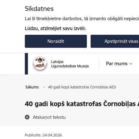
Pāriet uz lapas saturu
Sīkdatnes
Lai šī tīmekļvietne darbotos, tā izmanto obligāti nepiec
Lūdzu, atzīmējiet savu izvēli:
Noraidīt
Apstiprināt visas
Par mums
Sākums
40 gadi kopš katastrofas Čornobiļas AES
40 gadi kopš katastrofas Čornobiļas
Atskaņot tekstu
Publicēts: 24.04.2026.