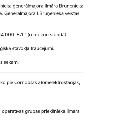
kšnieka ģenerālmajora Ilmāra Bruņenieka
ā. Ģenerālmajora I.Bruņenieka veiktās
t 14 000 R/h”
(rentgenu stundā).
oģiskā stāvokļa traucējumi.
fas sekām.
ko pie Čornobiļas atomelektrostacijas,
as operatīvās grupas priekšnieka
Ilmāra