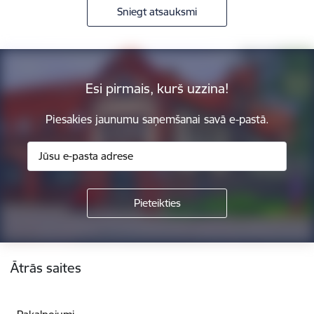
Sniegt atsauksmi
Esi pirmais, kurš uzzina!
Piesakies jaunumu saņemšanai savā e-pastā.
Kājene
Ātrās saites