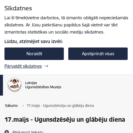
Pāriet uz lapas saturu
Sīkdatnes
Spied
lai meklētu
Enter
Lai šī tīmekļvietne darbotos, tā izmanto obligāti nepieciešamās
sīkdatnes. Ar Jūsu piekrišanu papildus šajā vietnē var tikt
izmantotas statistikas un sociālo mediju sīkdatnes.
Lūdzu, atzīmējiet savu izvēli:
Noraidīt
Apstiprināt visas
Pārvaldīt sīkdatnes
Sākums
17.maijs - Ugunsdzēsēju un glābēju diena
17.maijs - Ugunsdzēsēju un glābēju diena
Atskaņot tekstu