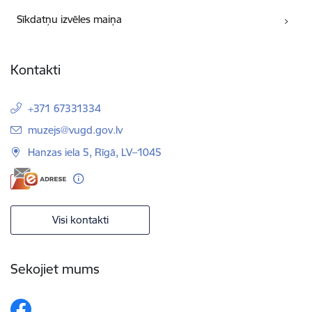
Sīkdatņu izvēles maiņa
Kontakti
+371 67331334
E-pasts:
muzejs@vugd.gov.lv
Hanzas iela 5, Rīgā, LV–1045
Visi kontakti
Sekojiet mums