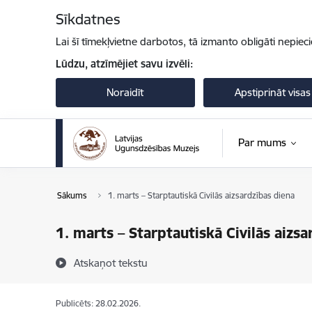
Pāriet uz lapas saturu
Sīkdatnes
Lai šī tīmekļvietne darbotos, tā izmanto obligāti nepiec
Lūdzu, atzīmējiet savu izvēli:
Noraidīt
Apstiprināt visas
Par mums
Sākums
1. marts – Starptautiskā Civilās aizsardzības diena
1. marts – Starptautiskā Civilās aizsa
Atskaņot tekstu
Publicēts: 28.02.2026.