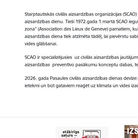
Starptautiskās civilās aizsardzības organizācijas (SCAO
aizsardzības dienu. Tieši 1972.gada 1.martā SCAO ieguva
zona" (Association des Lieux de Geneve) pamatiem, kuru
aizsardzības diena tiek atzīmēta tādēļ, lai pievērstu s
vides glābšanai.
SCAO ir specializējusies uz civilās aizsardzības jautāju
aizsardzības preventīvo pasākumu konceptu dabas, te
2026. gada Pasaules civilās aizsardzības dienas devīze: “
ietekmi un būt gataviem reaģēt uz klimata un vides iza