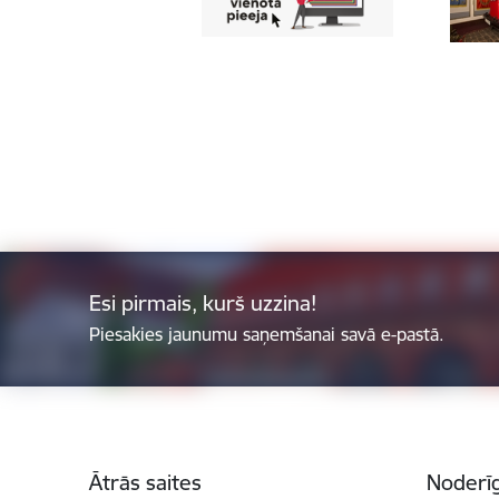
Esi pirmais, kurš uzzina!
Piesakies jaunumu saņemšanai savā e-pastā.
Kājene
Ātrās saites
Noderīg