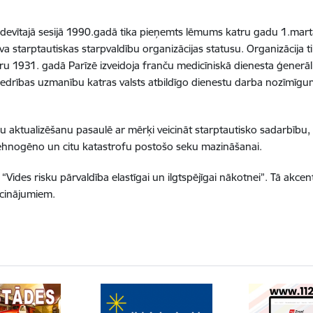
) devītajā sesijā 1990.gadā tika pieņemts lēmums katru gadu 1.martā
 starptautiskas starpvaldību organizācijas statusu. Organizācija ti
 1931. gadā Parīzē izveidoja franču medicīniskā dienesta ģenerālis
abiedrības uzmanību katras valsts atbildīgo dienestu darba nozīmīg
mu aktualizēšanu pasaulē ar mērķi veicināt starptautisko sadarbību, iz
hnogēno un citu katastrofu postošo seku mazināšanai.
Vides risku pārvaldība elastīgai un ilgtspējīgai nākotnei”. Tā akcent
icinājumiem.