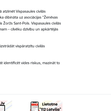
 atzīmēt Vispasaules civilās
ka dibināta uz asociācijas "Ženēvas
 Žoržs Sant-Pols. Vispasaules civilās
umam – cilvēku dzīvību un apkārtējās
strādāt vispāratzītu civilās
ē identificēt vides riskus, mazināt to