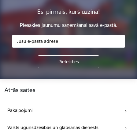
Esi pirmais, kurš uzzina!
Piesakies jaunumu saņemšanai savā e-pastā.
Kājene
Ātrās saites
Pakalpojumi
Valsts ugunsdzēsības un glābšanas dienests