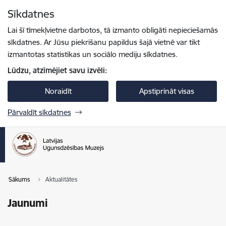
Pāriet uz lapas saturu
Sīkdatnes
Spied
lai meklētu
Enter
Lai šī tīmekļvietne darbotos, tā izmanto obligāti nepieciešamās
sīkdatnes. Ar Jūsu piekrišanu papildus šajā vietnē var tikt
izmantotas statistikas un sociālo mediju sīkdatnes.
Lūdzu, atzīmējiet savu izvēli:
Noraidīt
Apstiprināt visas
Pārvaldīt sīkdatnes
Sākums
Aktualitātes
Jaunumi