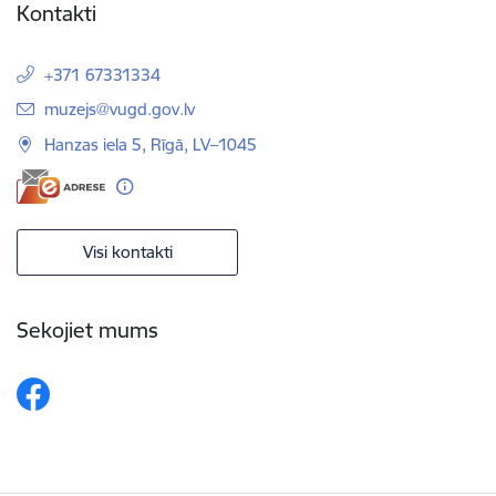
Kontakti
+371 67331334
E-pasts:
muzejs@vugd.gov.lv
Hanzas iela 5, Rīgā, LV–1045
Visi kontakti
Sekojiet mums