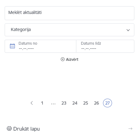
Meklēt aktualitāti
Kategorija
Datums no
Datums līdz
Aizvērt
Lapošana
…
1
23
24
25
26
27
Lapa
Lapa
Lapa
Lapa
Pašreizējā lapa
Drukāt lapu