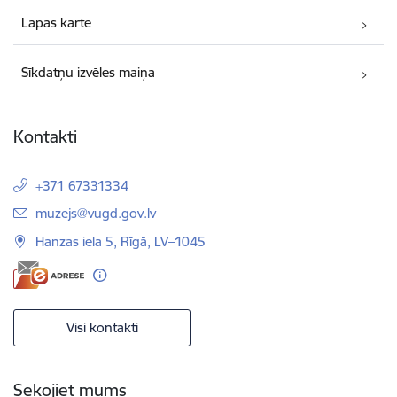
Lapas karte
Sīkdatņu izvēles maiņa
Kontakti
+371 67331334
E-pasts:
muzejs@vugd.gov.lv
Hanzas iela 5, Rīgā, LV–1045
Visi kontakti
Sekojiet mums