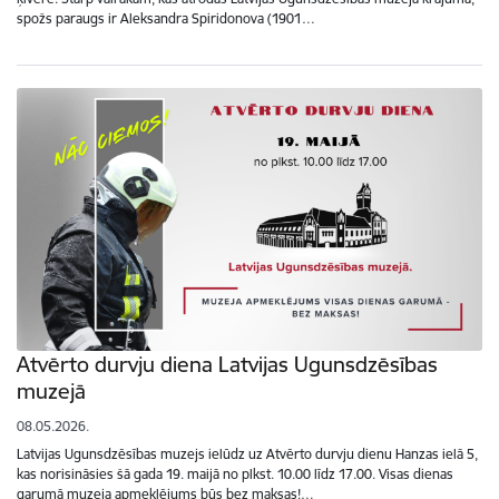
spožs paraugs ir Aleksandra Spiridonova (1901…
Atvērto durvju diena Latvijas Ugunsdzēsības
muzejā
08.05.2026.
Latvijas Ugunsdzēsības muzejs ielūdz uz Atvērto durvju dienu Hanzas ielā 5,
kas norisināsies šā gada 19. maijā no plkst. 10.00 līdz 17.00. Visas dienas
garumā muzeja apmeklējums būs bez maksas!…