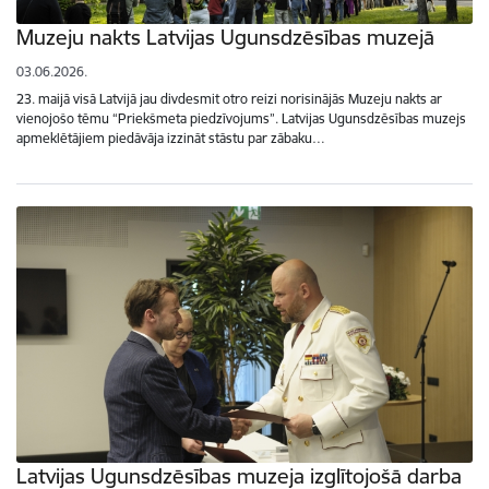
Muzeju nakts Latvijas Ugunsdzēsības muzejā
03.06.2026.
23. maijā visā Latvijā jau divdesmit otro reizi norisinājās Muzeju nakts ar
vienojošo tēmu “Priekšmeta piedzīvojums”. Latvijas Ugunsdzēsības muzejs
apmeklētājiem piedāvāja izzināt stāstu par zābaku…
Latvijas Ugunsdzēsības muzeja izglītojošā darba