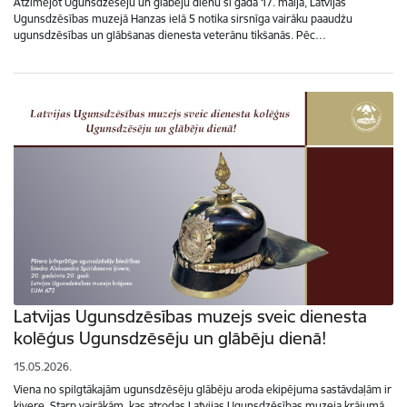
Atzīmējot Ugunsdzēsēju un glābēju dienu šī gada 17. maijā, Latvijas
Ugunsdzēsības muzejā Hanzas ielā 5 notika sirsnīga vairāku paaudžu
ugunsdzēsības un glābšanas dienesta veterānu tikšanās. Pēc…
Latvijas Ugunsdzēsības muzejs sveic dienesta
kolēģus Ugunsdzēsēju un glābēju dienā!
15.05.2026.
Viena no spilgtākajām ugunsdzēsēju glābēju aroda ekipējuma sastāvdaļām ir
ķivere. Starp vairākām, kas atrodas Latvijas Ugunsdzēsības muzeja krājumā,