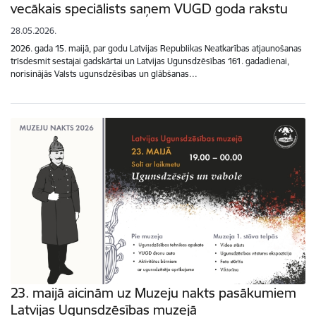
vecākais speciālists saņem VUGD goda rakstu
28.05.2026.
2026. gada 15. maijā, par godu Latvijas Republikas Neatkarības atjaunošanas
trīsdesmit sestajai gadskārtai un Latvijas Ugunsdzēsības 161. gadadienai,
norisinājās Valsts ugunsdzēsības un glābšanas…
23. maijā aicinām uz Muzeju nakts pasākumiem
Latvijas Ugunsdzēsības muzejā