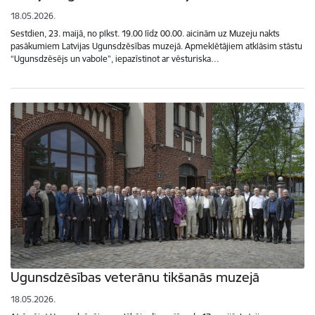
18.05.2026.
Sestdien, 23. maijā, no plkst. 19.00 līdz 00.00. aicinām uz Muzeju nakts
pasākumiem Latvijas Ugunsdzēsības muzejā. Apmeklētājiem atklāsim stāstu
“Ugunsdzēsējs un vabole”, iepazīstinot ar vēsturiska…
Ugunsdzēsības veterānu tikšanās muzejā
18.05.2026.