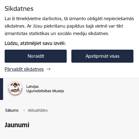
Pāriet uz lapas saturu
Sīkdatnes
Spied
lai meklētu
Enter
Lai šī tīmekļvietne darbotos, tā izmanto obligāti nepieciešamās
sīkdatnes. Ar Jūsu piekrišanu papildus šajā vietnē var tikt
izmantotas statistikas un sociālo mediju sīkdatnes.
Lūdzu, atzīmējiet savu izvēli:
Noraidīt
Apstiprināt visas
Pārvaldīt sīkdatnes
Sākums
Aktualitātes
Jaunumi