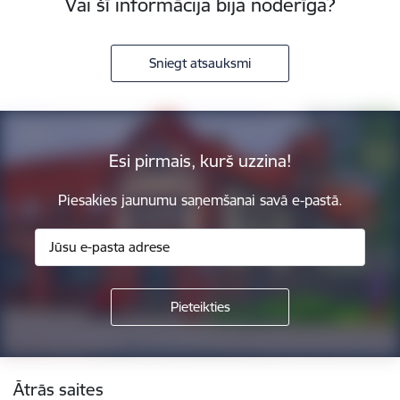
Vai šī informācija bija noderīga?
Sniegt atsauksmi
Esi pirmais, kurš uzzina!
Piesakies jaunumu saņemšanai savā e-pastā.
Kājene
Ātrās saites