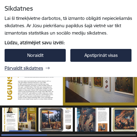
Pāriet uz lapas saturu
Sīkdatnes
1 / 11
Spied
lai meklētu
Enter
Lai šī tīmekļvietne darbotos, tā izmanto obligāti nepieciešamās
sīkdatnes. Ar Jūsu piekrišanu papildus šajā vietnē var tikt
izmantotas statistikas un sociālo mediju sīkdatnes.
Lūdzu, atzīmējiet savu izvēli:
Noraidīt
Apstiprināt visas
Pārvaldīt sīkdatnes