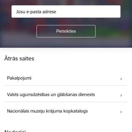
Kājene
Ātrās saites
Pakalpojumi
Valsts ugunsdzēsības un glābšanas dienests
Nacionālais muzeju krājuma kopkatalogs