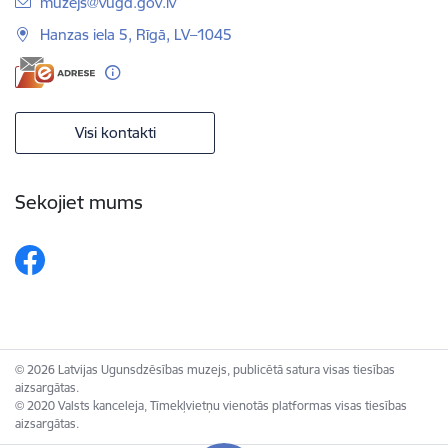
E-pasts:
muzejs@vugd.gov.lv
Hanzas iela 5, Rīgā, LV–1045
Visi kontakti
Sekojiet mums
© 2026 Latvijas Ugunsdzēsības muzejs, publicētā satura visas tiesības
aizsargātas.
© 2020 Valsts kanceleja, Tīmekļvietņu vienotās platformas visas tiesības
aizsargātas.