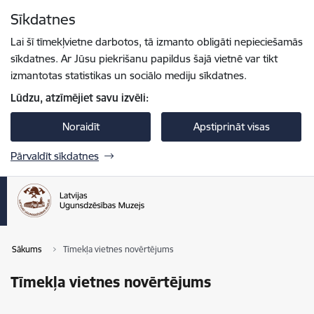
Pāriet uz lapas saturu
Sīkdatnes
Spied
lai meklētu
Enter
Lai šī tīmekļvietne darbotos, tā izmanto obligāti nepieciešamās
sīkdatnes. Ar Jūsu piekrišanu papildus šajā vietnē var tikt
izmantotas statistikas un sociālo mediju sīkdatnes.
Lūdzu, atzīmējiet savu izvēli:
Noraidīt
Apstiprināt visas
Pārvaldīt sīkdatnes
Sākums
Tīmekļa vietnes novērtējums
Tīmekļa vietnes novērtējums