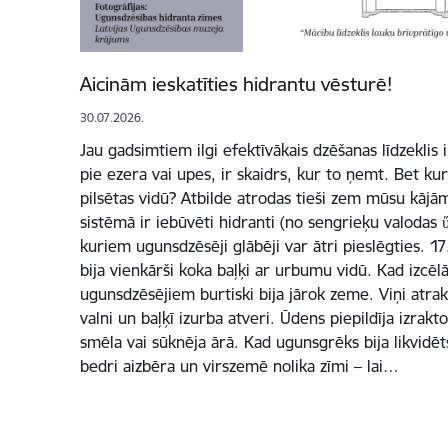
Aicinām ieskatīties hidrantu vēsturē!
30.07.2026.
Jau gadsimtiem ilgi efektīvākais dzēšanas līdzeklis 
pie ezera vai upes, ir skaidrs, kur to ņemt. Bet k
pilsētas vidū? Atbilde atrodas tieši zem mūsu kājā
sistēmā ir iebūvēti hidranti (no sengrieķu valodas
kuriem ugunsdzēsēji glābēji var ātri pieslēgties. 1
bija vienkārši koka baļķi ar urbumu vidū. Kad izcēl
ugunsdzēsējiem burtiski bija jārok zeme. Viņi atrak
valni un baļķī izurba atveri. Ūdens piepildīja izrakt
smēla vai sūknēja ārā. Kad ugunsgrēks bija likvidē
bedri aizbēra un virszemē nolika zīmi – lai…