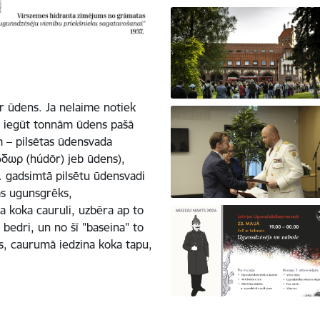
ir ūdens. Ja nelaime notiek
ur iegūt tonnām ūdens pašā
m – pilsētas ūdensvada
 ὕδωρ (húdōr) jeb ūdens),
7. gadsimtā pilsētu ūdensvadi
ās ugunsgrēks,
a koka cauruli, uzbēra ap to
o bedri, un no šī "baseina" to
ts, caurumā iedzina koka tapu,