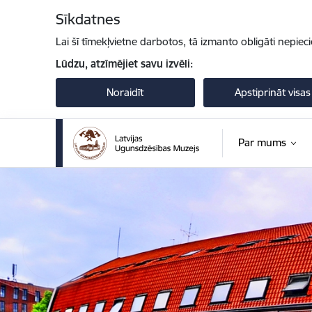
Pāriet uz lapas saturu
Sīkdatnes
Lai šī tīmekļvietne darbotos, tā izmanto obligāti nepiec
Lūdzu, atzīmējiet savu izvēli:
Noraidīt
Apstiprināt visas
Par mums
Latvijas Ugunsdzēsības muzejs