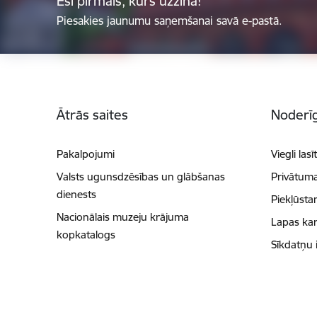
Esi pirmais, kurš uzzina!
Piesakies jaunumu saņemšanai savā e-pastā.
Kājene
Ātrās saites
Noderīg
Pakalpojumi
Viegli lasī
Valsts ugunsdzēsības un glābšanas
Privātuma
dienests
Piekļūsta
Nacionālais muzeju krājuma
Lapas kar
kopkatalogs
Sīkdatņu 