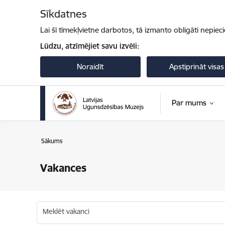
Pāriet uz lapas saturu
Sīkdatnes
Lai šī tīmekļvietne darbotos, tā izmanto obligāti nepiec
Lūdzu, atzīmējiet savu izvēli:
Noraidīt
Apstiprināt visas
Par mums
Sākums
Vakances
Meklēt vakanci