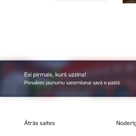
Esi pirmais, kurš uzzina!
Piesakies jaunumu saņemšanai savā e-pastā.
Kājene
Ātrās saites
Noderīg