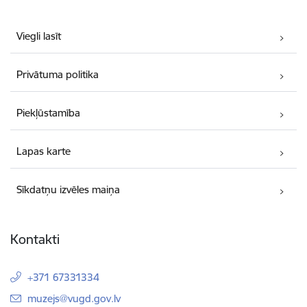
Viegli lasīt
Privātuma politika
Piekļūstamība
Lapas karte
Sīkdatņu izvēles maiņa
Kontakti
+371 67331334
E-pasts:
muzejs@vugd.gov.lv