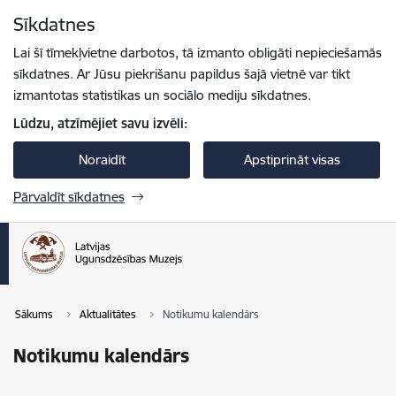
Pāriet uz lapas saturu
Sīkdatnes
Spied
lai meklētu
Enter
Lai šī tīmekļvietne darbotos, tā izmanto obligāti nepieciešamās
sīkdatnes. Ar Jūsu piekrišanu papildus šajā vietnē var tikt
izmantotas statistikas un sociālo mediju sīkdatnes.
Lūdzu, atzīmējiet savu izvēli:
Noraidīt
Apstiprināt visas
Pārvaldīt sīkdatnes
Sākums
Aktualitātes
Notikumu kalendārs
Notikumu kalendārs