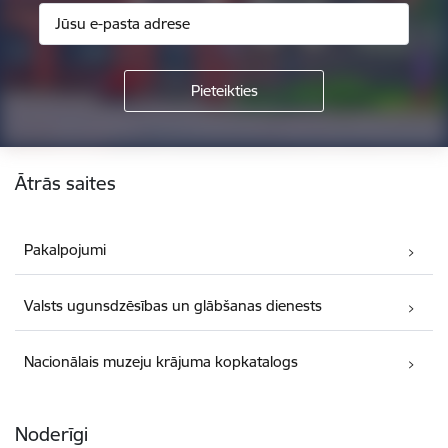
Kājene
Ātrās saites
Pakalpojumi
Valsts ugunsdzēsības un glābšanas dienests
Nacionālais muzeju krājuma kopkatalogs
Noderīgi