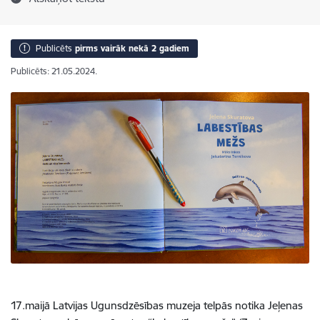
Publicēts
pirms vairāk nekā 2 gadiem
Publicēts: 21.05.2024.
17.maijā Latvijas Ugunsdzēsības muzeja telpās notika Jeļenas