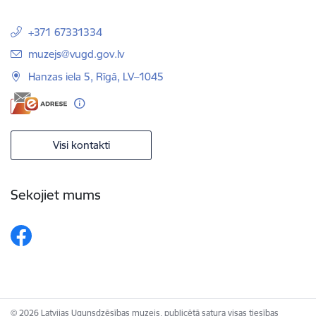
+371 67331334
E-pasts:
muzejs@vugd.gov.lv
Hanzas iela 5, Rīgā, LV–1045
Visi kontakti
Sekojiet mums
© 2026 Latvijas Ugunsdzēsības muzejs, publicētā satura visas tiesības