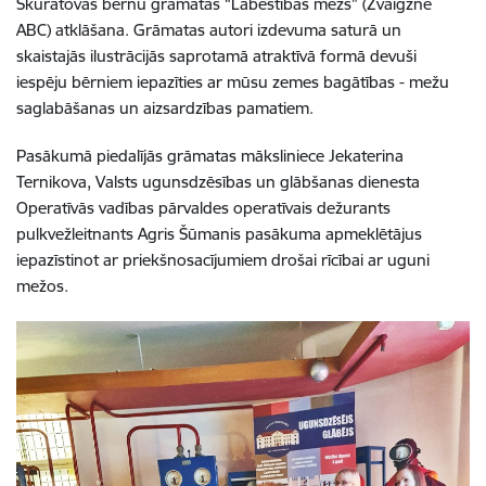
Skuratovas bērnu grāmatas “Labestības mežs” (Zvaigzne
ABC) atklāšana. Grāmatas autori izdevuma saturā un
skaistajās ilustrācijās saprotamā atraktīvā formā devuši
iespēju bērniem iepazīties ar mūsu zemes bagātības - mežu
saglabāšanas un aizsardzības pamatiem.
Pasākumā piedalījās grāmatas māksliniece Jekaterina
Ternikova, Valsts ugunsdzēsības un glābšanas dienesta
Operatīvās vadības pārvaldes operatīvais dežurants
pulkvežleitnants Agris Šūmanis pasākuma apmeklētājus
iepazīstinot ar priekšnosacījumiem drošai rīcībai ar uguni
mežos.