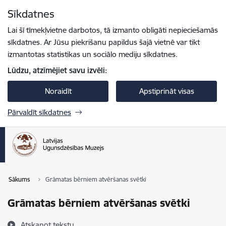
Pāriet uz lapas saturu
Sīkdatnes
Spied
lai meklētu
Enter
Lai šī tīmekļvietne darbotos, tā izmanto obligāti nepieciešamās
sīkdatnes. Ar Jūsu piekrišanu papildus šajā vietnē var tikt
izmantotas statistikas un sociālo mediju sīkdatnes.
Lūdzu, atzīmējiet savu izvēli:
Noraidīt
Apstiprināt visas
Pārvaldīt sīkdatnes
Sākums
Grāmatas bērniem atvēršanas svētki
Grāmatas bērniem atvēršanas svētki
Atskaņot tekstu