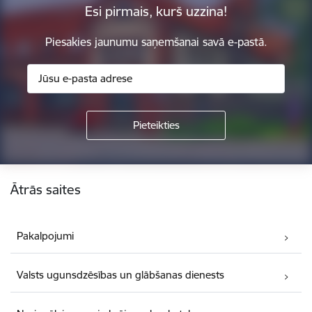
Esi pirmais, kurš uzzina!
Piesakies jaunumu saņemšanai savā e-pastā.
Kājene
Ātrās saites
Pakalpojumi
Valsts ugunsdzēsības un glābšanas dienests