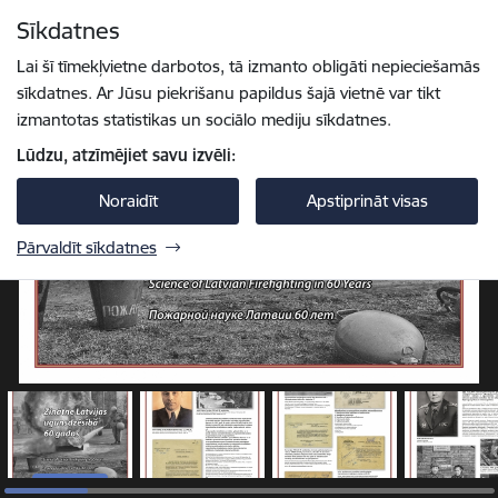
Pāriet uz lapas saturu
Sīkdatnes
1 / 22
Spied
lai meklētu
Enter
Lai šī tīmekļvietne darbotos, tā izmanto obligāti nepieciešamās
sīkdatnes. Ar Jūsu piekrišanu papildus šajā vietnē var tikt
izmantotas statistikas un sociālo mediju sīkdatnes.
Lūdzu, atzīmējiet savu izvēli:
Noraidīt
Apstiprināt visas
Pārvaldīt sīkdatnes