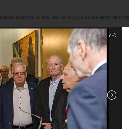
iešamās sīkdatnes. Ar Jūsu piekrišanu papildus šajā vietnē var tikt i
Pārvaldīt sīkdatnes
Apmeklētājiem
Aktualitātes
Vēsture
Kontakti