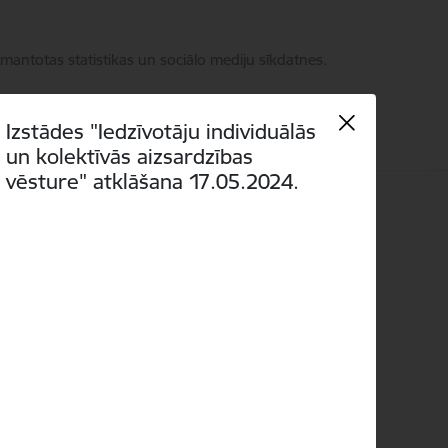
zmantotas statistikas un sociālo mediju sīkdatnes.
Izstādes "Iedzīvotāju individuālās
un kolektīvās aizsardzības
vēsture" atklāšana 17.05.2024.
Language
Meklēt
Piekļūstamība