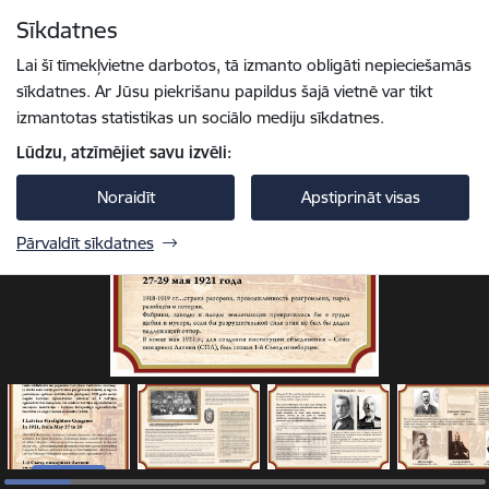
Pāriet uz lapas saturu
Sīkdatnes
1 / 27
Spied
lai meklētu
Enter
Lai šī tīmekļvietne darbotos, tā izmanto obligāti nepieciešamās
sīkdatnes. Ar Jūsu piekrišanu papildus šajā vietnē var tikt
izmantotas statistikas un sociālo mediju sīkdatnes.
Lūdzu, atzīmējiet savu izvēli:
Noraidīt
Apstiprināt visas
Pārvaldīt sīkdatnes