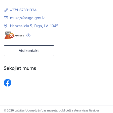
+371 67331334
E-pasts:
muzejs@vugd.gov.lv
Hanzas iela 5, Rīgā, LV–1045
Visi kontakti
Sekojiet mums
© 2026 Latvijas Ugunsdzēsības muzejs, publicētā satura visas tiesības