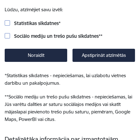
Lūdzu, atzīmējiet savu izvēli:
Statistikas sīkdatnes
*
Sociālo mediju un trešo pušu sīkdatnes
**
Noraidīt
Apstiprināt atzīmētās
*
Statistikas sīkdatnes - nepieciešamas, lai uzlabotu vietnes
darbību un pakalpojumus.
**
Sociālo mediju un trešo pušu sīkdatnes - nepieciešamas, lai
Jūs varētu dalīties ar saturu sociālajos medijos vai skatīt
mājaslapai pievienoto trešo pušu saturu, piemēram, Google
Maps, PowerBI vai citus.
Detalizētāka informācija par izmantotajām