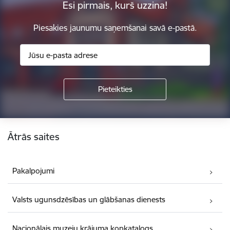
Esi pirmais, kurš uzzina!
Piesakies jaunumu saņemšanai savā e-pastā.
Kājene
Ātrās saites
Pakalpojumi
Valsts ugunsdzēsības un glābšanas dienests
Nacionālais muzeju krājuma kopkatalogs