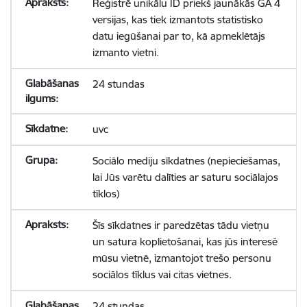
Reģistrē unikālu ID priekš jaunākās GA 4
versijas, kas tiek izmantots statistisko
datu iegūšanai par to, kā apmeklētājs
izmanto vietni.
24 stundas
uvc
Sociālo mediju sīkdatnes (nepieciešamas,
lai Jūs varētu dalīties ar saturu sociālajos
tīklos)
Šīs sīkdatnes ir paredzētas tādu vietņu
un satura koplietošanai, kas jūs interesē
mūsu vietnē, izmantojot trešo personu
sociālos tīklus vai citas vietnes.
24 stundas