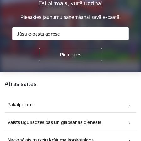
Esi pirmais, kurš uzzina!
Piesakies jaunumu saņemšanai savā e-pastā.
Kājene
Ātrās saites
Pakalpojumi
Valsts ugunsdzēsības un glābšanas dienests
Nacionālais muzeju krājuma kopkatalogs