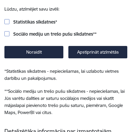
Lūdzu, atzīmējiet savu izvēli:
Statistikas sīkdatnes
*
Sociālo mediju un trešo pušu sīkdatnes
**
Noraidīt
Apstiprināt atzīmētās
*
Statistikas sīkdatnes - nepieciešamas, lai uzlabotu vietnes
darbību un pakalpojumus.
**
Sociālo mediju un trešo pušu sīkdatnes - nepieciešamas, lai
Jūs varētu dalīties ar saturu sociālajos medijos vai skatīt
mājaslapai pievienoto trešo pušu saturu, piemēram, Google
Maps, PowerBI vai citus.
Detalizētāka informācija par izmantotajām