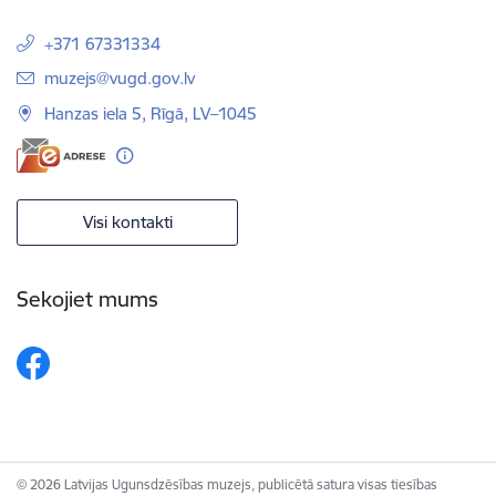
+371 67331334
E-pasts:
muzejs@vugd.gov.lv
Hanzas iela 5, Rīgā, LV–1045
Visi kontakti
Sekojiet mums
© 2026 Latvijas Ugunsdzēsības muzejs, publicētā satura visas tiesības