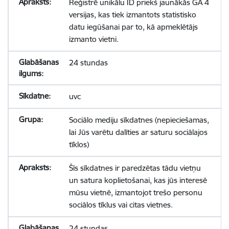
Reģistrē unikālu ID priekš jaunākās GA 4
versijas, kas tiek izmantots statistisko
datu iegūšanai par to, kā apmeklētājs
izmanto vietni.
24 stundas
uvc
Sociālo mediju sīkdatnes (nepieciešamas,
lai Jūs varētu dalīties ar saturu sociālajos
tīklos)
Šīs sīkdatnes ir paredzētas tādu vietņu
un satura koplietošanai, kas jūs interesē
mūsu vietnē, izmantojot trešo personu
sociālos tīklus vai citas vietnes.
24 stundas