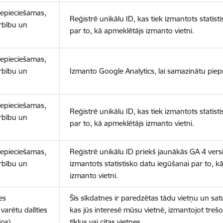
nepieciešamas,
Reģistrē unikālu ID, kas tiek izmantots statist
arbību un
par to, kā apmeklētājs izmanto vietni.
nepieciešamas,
arbību un
Izmanto Google Analytics, lai samazinātu piep
nepieciešamas,
Reģistrē unikālu ID, kas tiek izmantots statist
arbību un
par to, kā apmeklētājs izmanto vietni.
nepieciešamas,
Reģistrē unikālu ID priekš jaunākās GA 4 versij
arbību un
izmantots statistisko datu iegūšanai par to, k
izmanto vietni.
es
Šīs sīkdatnes ir paredzētas tādu vietņu un sat
varētu dalīties
kas jūs interesē mūsu vietnē, izmantojot treš
los)
tīklus vai citas vietnes.