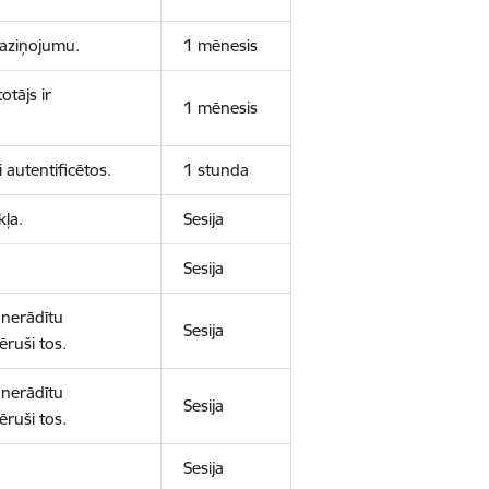
 paziņojumu.
1 mēnesis
otājs ir
1 mēnesis
 autentificētos.
1 stunda
kļa.
Sesija
Sesija
 nerādītu
Sesija
ēruši tos.
 nerādītu
Sesija
ēruši tos.
Sesija