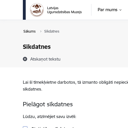
Pāriet uz lapas saturu
Par mums
Sākums
Sīkdatnes
Sīkdatnes
Atskaņot tekstu
Lai šī tīmekļvietne darbotos, tā izmanto obligāti nepiec
sīkdatnes.
Pielāgot sīkdatnes
Lūdzu, atzīmējiet savu izvēli: