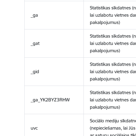
Statistikas sīkdatnes (
_ga
lai uzlabotu vietnes d
pakalpojumus)
Statistikas sīkdatnes (
_gat
lai uzlabotu vietnes d
pakalpojumus)
Statistikas sīkdatnes (
_gid
lai uzlabotu vietnes d
pakalpojumus)
Statistikas sīkdatnes (
_ga_YK2BYZ3RHW
lai uzlabotu vietnes d
pakalpojumus)
Sociālo mediju sīkdatn
uvc
(nepieciešamas, lai Jūs 
ar saturu sociālajos tīk