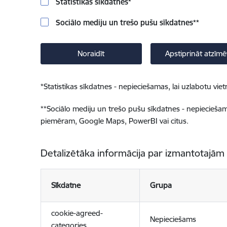
Statistikas sīkdatnes
*
Sociālo mediju un trešo pušu sīkdatnes
**
Noraidīt
Apstiprināt atzīmē
*
Statistikas sīkdatnes - nepieciešamas, lai uzlabotu v
**
Sociālo mediju un trešo pušu sīkdatnes - nepieciešamas
piemēram, Google Maps, PowerBI vai citus.
Detalizētāka informācija par izmantotajām
Sīkdatne
Grupa
cookie-agreed-
Nepieciešams
categories