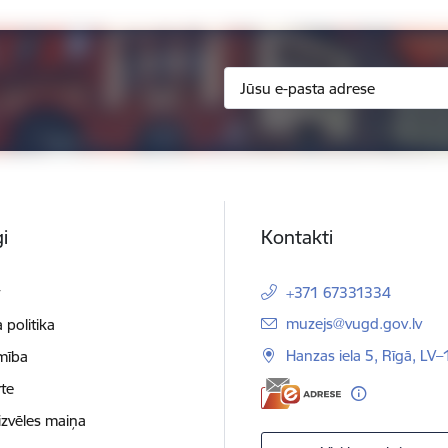
i
Kontakti
t
+371 67331334
E-pasts:
muzejs@vugd.gov.lv
 politika
Hanzas iela 5, Rīgā, LV
mība
te
izvēles maiņa