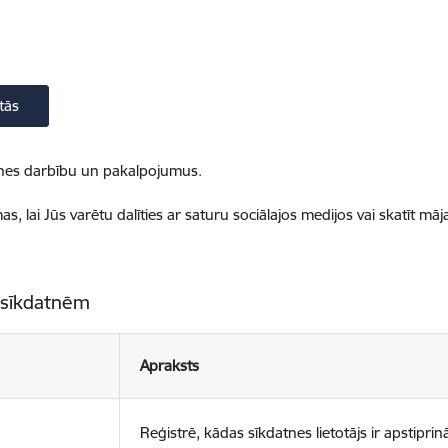
tās
ietnes darbību un pakalpojumus.
, lai Jūs varētu dalīties ar saturu sociālajos medijos vai skatīt mā
 sīkdatnēm
Apraksts
Reģistrē, kādas sīkdatnes lietotājs ir apstiprinā