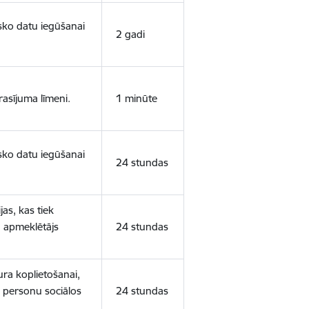
isko datu iegūšanai
2 gadi
rasījuma līmeni.
1 minūte
isko datu iegūšanai
24 stundas
as, kas tiek
ā apmeklētājs
24 stundas
ura koplietošanai,
o personu sociālos
24 stundas