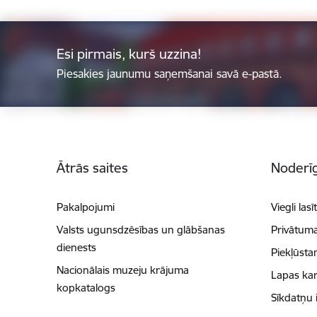
Esi pirmais, kurš uzzina!
Piesakies jaunumu saņemšanai savā e-pastā.
Kājene
Ātrās saites
Noderīg
Pakalpojumi
Viegli lasī
Valsts ugunsdzēsības un glābšanas
Privātuma
dienests
Piekļūsta
Nacionālais muzeju krājuma
Lapas kar
kopkatalogs
Sīkdatņu 