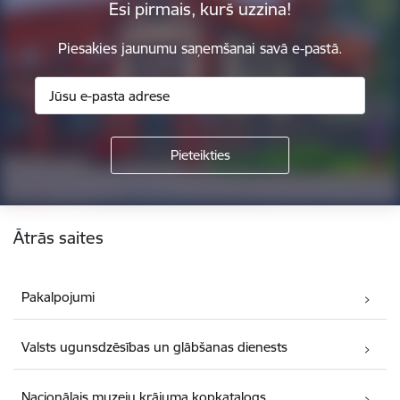
Esi pirmais, kurš uzzina!
Piesakies jaunumu saņemšanai savā e-pastā.
Kājene
Ātrās saites
Pakalpojumi
Valsts ugunsdzēsības un glābšanas dienests
Nacionālais muzeju krājuma kopkatalogs