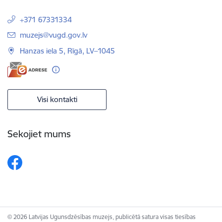
+371 67331334
E-pasts:
muzejs@vugd.gov.lv
Hanzas iela 5, Rīgā, LV–1045
Visi kontakti
Sekojiet mums
© 2026 Latvijas Ugunsdzēsības muzejs, publicētā satura visas tiesības