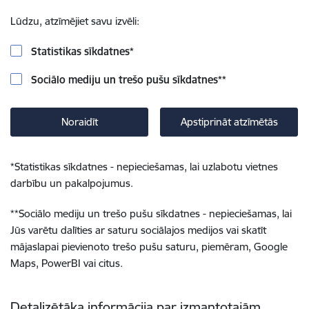
Lūdzu, atzīmējiet savu izvēli:
Statistikas sīkdatnes
*
Sociālo mediju un trešo pušu sīkdatnes
**
Noraidīt
Apstiprināt atzīmētās
*
Statistikas sīkdatnes - nepieciešamas, lai uzlabotu vietnes
darbību un pakalpojumus.
**
Sociālo mediju un trešo pušu sīkdatnes - nepieciešamas, lai
Jūs varētu dalīties ar saturu sociālajos medijos vai skatīt
mājaslapai pievienoto trešo pušu saturu, piemēram, Google
Maps, PowerBI vai citus.
Detalizētāka informācija par izmantotajām