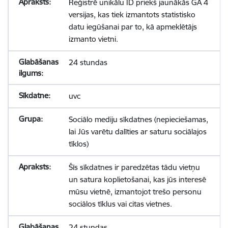
Reģistrē unikālu ID priekš jaunākās GA 4
versijas, kas tiek izmantots statistisko
datu iegūšanai par to, kā apmeklētājs
izmanto vietni.
24 stundas
uvc
Sociālo mediju sīkdatnes (nepieciešamas,
lai Jūs varētu dalīties ar saturu sociālajos
tīklos)
Šīs sīkdatnes ir paredzētas tādu vietņu
un satura koplietošanai, kas jūs interesē
mūsu vietnē, izmantojot trešo personu
sociālos tīklus vai citas vietnes.
24 stundas