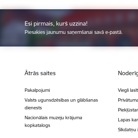
Esi pirmais, kurš uzzina!
Piesakies jaunumu saņemšanai savā e-pastā.
Kājene
Ātrās saites
Noderīg
Pakalpojumi
Viegli lasī
Valsts ugunsdzēsības un glābšanas
Privātuma
dienests
Piekļūsta
Nacionālais muzeju krājuma
Lapas kar
kopkatalogs
Sīkdatņu 