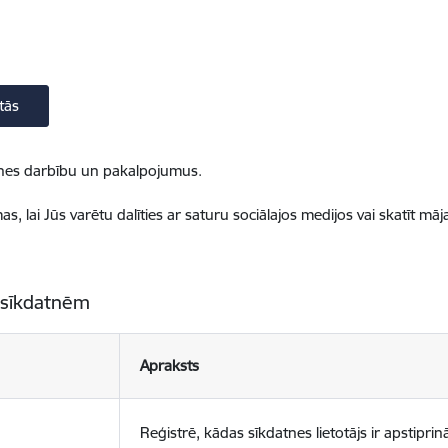
tās
ietnes darbību un pakalpojumus.
, lai Jūs varētu dalīties ar saturu sociālajos medijos vai skatīt mā
 sīkdatnēm
Apraksts
Reģistrē, kādas sīkdatnes lietotājs ir apstiprinā