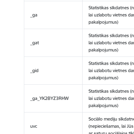
Statistikas sīkdatnes (
_ga
lai uzlabotu vietnes d
pakalpojumus)
Statistikas sīkdatnes (
_gat
lai uzlabotu vietnes d
pakalpojumus)
Statistikas sīkdatnes (
_gid
lai uzlabotu vietnes d
pakalpojumus)
Statistikas sīkdatnes (
_ga_YK2BYZ3RHW
lai uzlabotu vietnes d
pakalpojumus)
Sociālo mediju sīkdatn
uvc
(nepieciešamas, lai Jūs 
ar saturu sociālajos tīk