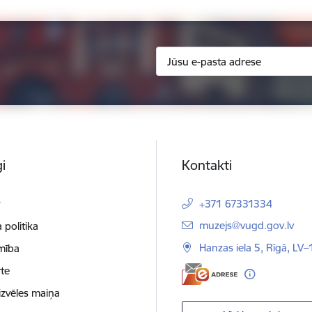
i
Kontakti
t
+371 67331334
E-pasts:
muzejs@vugd.gov.lv
 politika
Hanzas iela 5, Rīgā, LV
mība
te
izvēles maiņa