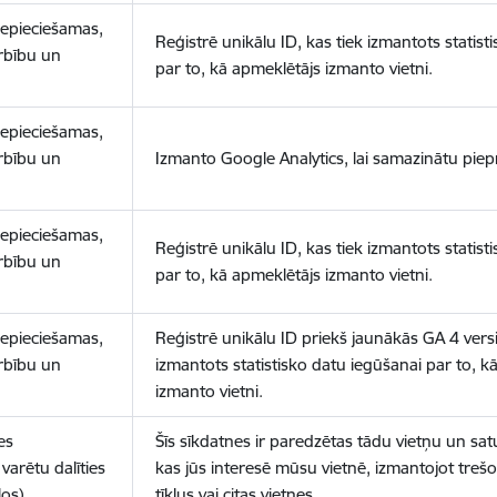
nepieciešamas,
Reģistrē unikālu ID, kas tiek izmantots statist
arbību un
par to, kā apmeklētājs izmanto vietni.
nepieciešamas,
arbību un
Izmanto Google Analytics, lai samazinātu piep
nepieciešamas,
Reģistrē unikālu ID, kas tiek izmantots statist
arbību un
par to, kā apmeklētājs izmanto vietni.
nepieciešamas,
Reģistrē unikālu ID priekš jaunākās GA 4 versij
arbību un
izmantots statistisko datu iegūšanai par to, k
izmanto vietni.
es
Šīs sīkdatnes ir paredzētas tādu vietņu un sat
varētu dalīties
kas jūs interesē mūsu vietnē, izmantojot treš
los)
tīklus vai citas vietnes.