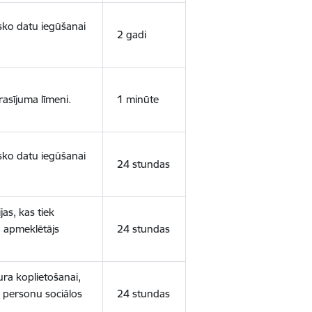
isko datu iegūšanai
2 gadi
rasījuma līmeni.
1 minūte
isko datu iegūšanai
24 stundas
as, kas tiek
ā apmeklētājs
24 stundas
ura koplietošanai,
o personu sociālos
24 stundas