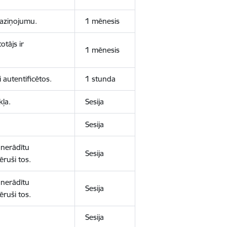
 paziņojumu.
1 mēnesis
otājs ir
1 mēnesis
 autentificētos.
1 stunda
kļa.
Sesija
Sesija
 nerādītu
Sesija
ēruši tos.
 nerādītu
Sesija
ēruši tos.
Sesija