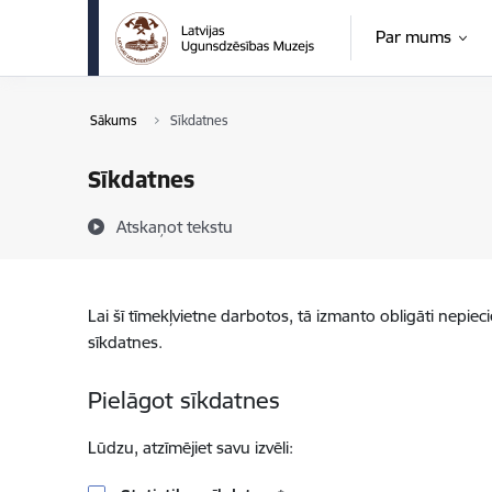
Pāriet uz lapas saturu
Par mums
Sākums
Sīkdatnes
Sīkdatnes
Atskaņot tekstu
Lai šī tīmekļvietne darbotos, tā izmanto obligāti nepiec
sīkdatnes.
Pielāgot sīkdatnes
Lūdzu, atzīmējiet savu izvēli: