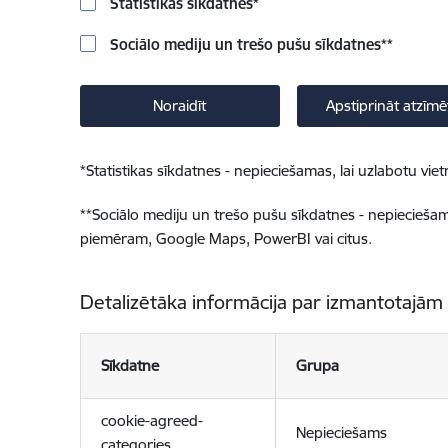
Statistikas sīkdatnes
*
Sociālo mediju un trešo pušu sīkdatnes
**
Noraidīt
Apstiprināt atzīmē
*
Statistikas sīkdatnes - nepieciešamas, lai uzlabotu v
**
Sociālo mediju un trešo pušu sīkdatnes - nepieciešamas
piemēram, Google Maps, PowerBI vai citus.
Detalizētāka informācija par izmantotajām
Sīkdatne
Grupa
cookie-agreed-
Nepieciešams
categories